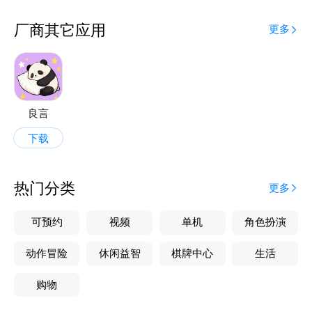
灵感、涨见识。
厂商其它应用
更多
**诗词盲盒藏惊喜**：20多万首诗词歌赋随机阅读，
唐诗宋词、乐府民歌一键邂逅，经典文字常伴左右，为
创作添底蕴。
**24款实用小工具**：年龄计算、简繁体转换、文本
良言
检测、特殊符号一键搞定，节气时间速查。
下载
**24个趣味测试**：覆盖情感、性格、职场、趣味，
边玩边探索自我。
热门分类
更多
**圈子互动**：文学区聊创作，生活区侃日常，找同
可预约
视频
单机
角色扮演
好唠嗑，文字不孤单。
动作冒险
休闲益智
棋牌中心
生活
短秋，让创作有灵感、写作有帮手、互动有温度——快
购物
来加入，和众多文友一起，让每段文字都发光。