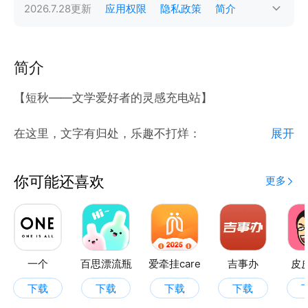
2026.7.28
更新
应用权限
隐私政策
简介
简介
【短秋——文学爱好者的灵感充电站】
在这里，文字有归处，乐趣不打烊：
展开
**创作无限制**：写文章、散文、日记随心更，作诗
词、赏歌赋、编故事尽情发；“句子”板块随时接住你的
你可能还喜欢
更多
突发灵感，让碎片想法不流失。
**实用文&文案助手**：提供各类实用文模板、文案灵
感库，帮你快速搞定日常写作需求，创作更高效。
一个
百思漂流瓶
爱牵挂care
吉事办
皮
**21个轻阅读专区**：文字工坊里藏着21类趣味轻阅
下载
下载
下载
下载
读，从短篇随笔到文化小识，碎片时间随手刷，轻松攒