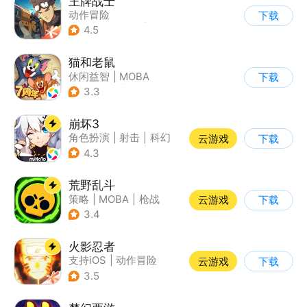
王牌战士
动作冒险
下载
|
第一人称射击
|
枪战
4.5
|
5v5
猫和老鼠
休闲益智
|
MOBA
下载
|
动漫改编
|
猫和老鼠
3.3
崩坏3
角色扮演
|
射击
|
科幻
云游戏
下载
|
崩坏
4.3
荒野乱斗
策略
|
MOBA
|
枪战
云游戏
下载
|
3v3
3.4
火影忍者
支持iOS
|
动作冒险
云游戏
下载
|
格斗
|
动漫改编
3.5