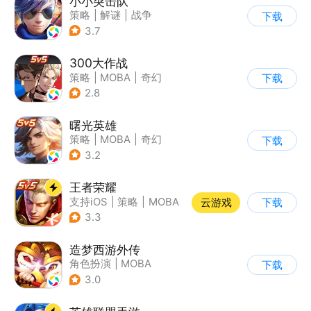
小小突击队
策略
|
解谜
|
战争
下载
|
5v5
3.7
300大作战
策略
|
MOBA
|
奇幻
下载
|
5v5
2.8
曙光英雄
策略
|
MOBA
|
奇幻
下载
|
5v5
3.2
王者荣耀
支持iOS
|
策略
|
MOBA
云游戏
下载
|
奇幻
3.3
造梦西游外传
角色扮演
|
MOBA
下载
|
西游
|
卡通
3.0