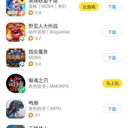
英雄联盟手游
策略
|
MOBA
|
奇幻
云游戏
下载
|
英雄联盟
3.6
野蛮人大作战
动作冒险
|
Roguelike
下载
|
奇幻
|
卡通
3.7
指尖魔兽
MOBA
下载
0.0
银魂之刃
马上玩
角色扮演
|
MMORPG
鸣潮
角色扮演
|
ARPG
下载
|
冒险
|
开放世界
4.1