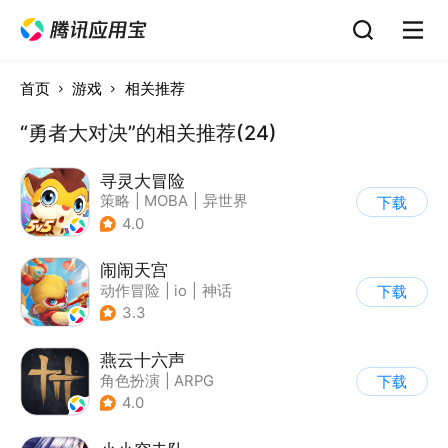
首页
游戏
相关推荐
“勇者大对决”的相关推荐(24)
寻灵大冒险
策略
|
MOBA
|
异世界
下载
|
寻灵大冒险
4.0
闹闹天宫
动作冒险
|
io
|
神话
下载
|
中国风
3.3
燕云十六声
角色扮演
|
ARPG
下载
|
武侠
|
开放世界
4.0