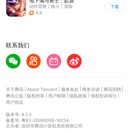
地下城与勇士：起源
动作冒险
|
格斗
|
冒险
下载
|
地下城与勇士
4.8
联系我们
|
|
|
|
|
关于腾讯
About Tencent
服务条款
商务洽谈
腾讯招聘
|
|
|
|
|
腾讯公益
版权所有
用户权限
隐私政策
侵权投诉指引
用户协议
版本号:
9.2.5
备案号: 粤B2-20090059-1623A
主办者: 深圳市腾讯计算机系统有限公司