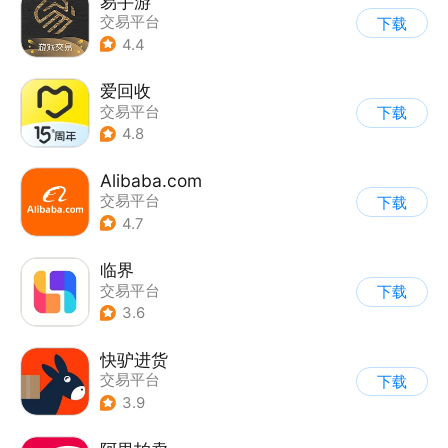
易手游
交易平台
下载
4.4
爱回收
交易平台
下载
|
综合二手商城
4.8
Alibaba.com
交易平台
下载
4.7
临界
交易平台
下载
3.6
快驴进货
交易平台
下载
3.9