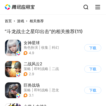
首页
游戏
相关推荐
“斗龙战士之星印出击”的相关推荐(11)
女神星球
角色扮演
|
收集
|
科幻
下载
|
捏脸
4.9
二战风云2
策略
|
即时战略
|
二战
下载
|
写实
2.9
巨兽战场
策略
|
即时战略
|
恐龙
下载
|
卡牌
3.1