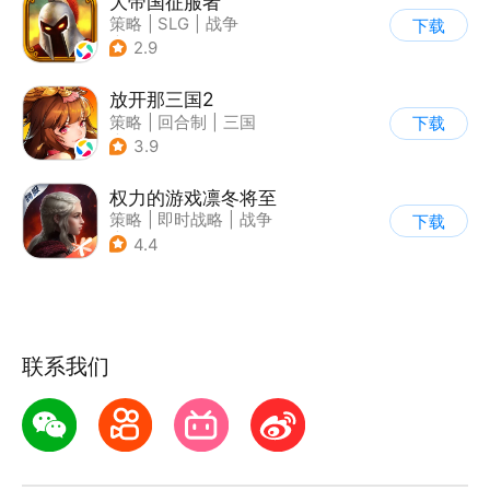
大帝国征服者
策略
|
SLG
|
战争
下载
|
帝国时代
2.9
放开那三国2
策略
|
回合制
|
三国
下载
|
Q版
3.9
权力的游戏凛冬将至
策略
|
即时战略
|
战争
下载
|
权利的游戏
4.4
联系我们