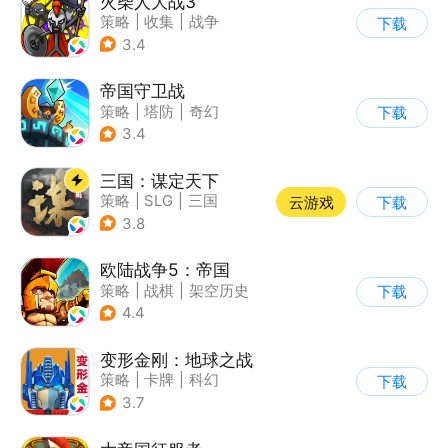
火柴人大战3
策略
|
收集
|
战争
下载
|
火柴人
3.4
帝国守卫战
策略
|
塔防
|
奇幻
下载
|
卡通
3.4
三国：谋定天下
策略
|
SLG
|
三国
云游戏
下载
|
中国风
3.8
欧陆战争5：帝国
策略
|
战棋
|
架空历史
下载
|
欧陆战争
4.4
变形金刚：地球之战
策略
|
卡牌
|
科幻
下载
|
变形金刚
3.7