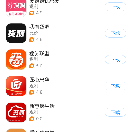
券妈妈优惠券
返利
下载
4.9
我有货源
比价
下载
4.8
秘券联盟
返利
下载
5.0
匠心忠华
返利
下载
4.8
新惠康生活
返利
下载
0.0