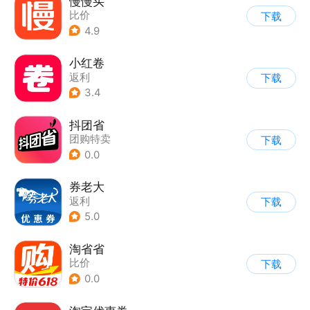
慢慢买
比价
下载
4.9
小红卷
返利
下载
3.4
抖团省
团购特卖
下载
0.0
券老大
返利
下载
5.0
淘省省
比价
下载
0.0