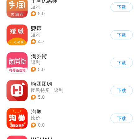
手淘优惠券
返利
下载
5.0
赚赚
返利
下载
4.7
淘券街
返利
下载
5.0
嗨团团购
团购特卖
|
返利
下载
5.0
淘券
比价
下载
0.0