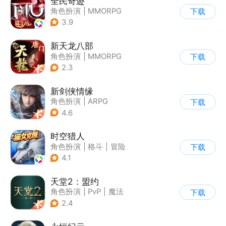
全民奇迹
角色扮演
|
MMORPG
下载
|
奇幻
|
奇迹MU
3.9
新天龙八部
角色扮演
|
MMORPG
下载
|
武侠
|
天龙八部
2.3
新剑侠情缘
角色扮演
|
ARPG
下载
|
武侠
|
剑侠情缘
4.6
时空猎人
角色扮演
|
格斗
|
冒险
下载
|
时空猎人
4.1
天堂2：盟约
角色扮演
|
PvP
|
魔法
下载
|
开放世界
2.4