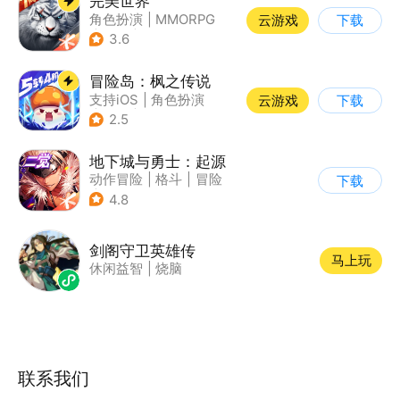
完美世界
角色扮演
|
MMORPG
云游戏
下载
|
奇幻
|
完美世界
3.6
冒险岛：枫之传说
支持iOS
|
角色扮演
云游戏
下载
|
放置
|
冒险
2.5
地下城与勇士：起源
动作冒险
|
格斗
|
冒险
下载
|
地下城与勇士
4.8
剑阁守卫英雄传
马上玩
休闲益智
|
烧脑
联系我们