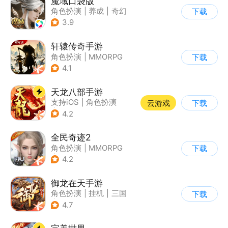
魔域口袋版
角色扮演
|
养成
|
奇幻
下载
|
魔域
3.9
轩辕传奇手游
角色扮演
|
MMORPG
下载
|
神话
|
山海经
4.1
天龙八部手游
支持iOS
|
角色扮演
云游戏
下载
|
MMORPG
|
武侠
4.2
全民奇迹2
角色扮演
|
MMORPG
下载
|
奇幻
|
奇迹MU
4.2
御龙在天手游
角色扮演
|
挂机
|
三国
下载
|
千人同屏
4.7