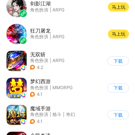
剑影江湖
马上玩
角色扮演
|
ARPG
狂刀屠龙
马上玩
角色扮演
|
ARPG
无双斩
角色扮演
|
ARPG
下载
|
传奇
|
千人同屏
4.2
梦幻西游
角色扮演
|
MMORPG
下载
|
西游
|
自由交易
4.1
魔域手游
角色扮演
|
格斗
|
奇幻
下载
|
魔域
4.1