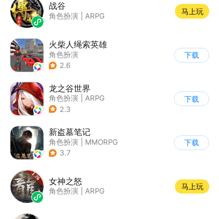
战谷
马上玩
角色扮演
|
ARPG
火柴人绳索英雄
角色扮演
下载
|
第三人称射击
2.6
|
火柴人
|
动作冒险
龙之谷世界
角色扮演
|
ARPG
下载
|
奇幻
|
开放世界
2.3
新盗墓笔记
角色扮演
|
MMORPG
下载
|
冒险
|
盗墓笔记
3.7
女神之怒
马上玩
角色扮演
|
ARPG