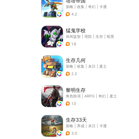
塔塔帝国
策略
|
收集
|
奇幻
|
卡通
4.2
猛鬼学校
休闲益智
|
塔防
|
生存
|
暗黑
1.8
生存几何
策略
|
收集
|
末日
|
废土
2.3
黎明生存
角色扮演
|
ARPG
|
奇幻
|
废土
1.0
生存33天
策略
|
养成
|
末日
|
卡通
3.0