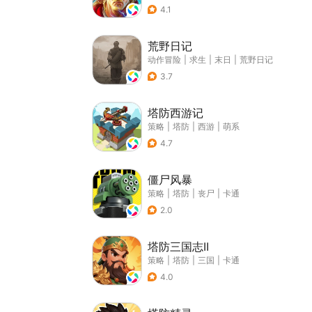
4.1
荒野日记
动作冒险
|
求生
|
末日
|
荒野日记
3.7
塔防西游记
策略
|
塔防
|
西游
|
萌系
4.7
僵尸风暴
策略
|
塔防
|
丧尸
|
卡通
2.0
塔防三国志II
策略
|
塔防
|
三国
|
卡通
4.0