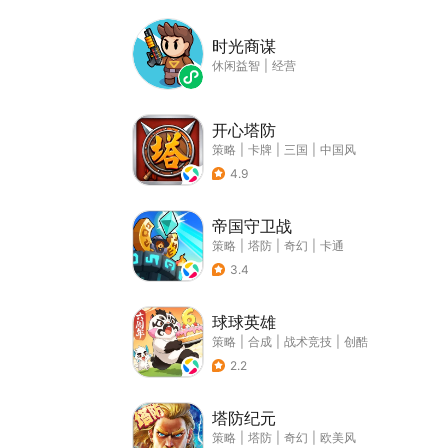
时光商谋
休闲益智
|
经营
开心塔防
策略
|
卡牌
|
三国
|
中国风
4.9
帝国守卫战
策略
|
塔防
|
奇幻
|
卡通
3.4
球球英雄
策略
|
合成
|
战术竞技
|
创酷
2.2
塔防纪元
策略
|
塔防
|
奇幻
|
欧美风