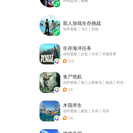
休闲益智
|
烧脑
双人游戏生存挑战
动作冒险
|
飞行
|
空战
生存海洋任务
动作冒险
|
沙盒
|
生存
|
开放世界
0.0
丧尸危机
动作冒险
|
第三人称射击
|
枪战
|
写实
1.5
木筏求生
动作冒险
|
建造
|
生存
|
写实
1.9