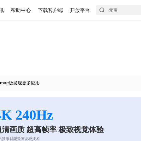
讯
帮助中心
下载客户端
开放平台
mac版发现更多应用
4K 240Hz
超清画质 超高帧率 极致视觉体验
讯独家智能音画调校技术