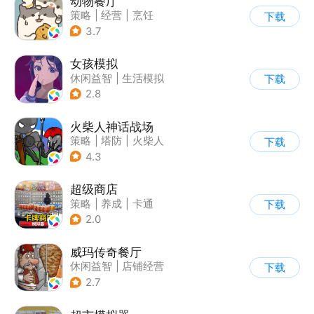
动物餐厅
策略
|
经营
|
烹饪
下载
|
宠物
3.7
女孩模拟
休闲益智
|
生活模拟
下载
|
校园
|
卡通
2.8
火柴人神话战场
策略
|
塔防
|
火柴人
下载
|
休闲益智
4.3
超级商店
策略
|
养成
|
卡通
下载
|
休闲益智
2.0
威玛传奇餐厅
休闲益智
|
店铺经营
下载
|
美食
|
卡通
2.7