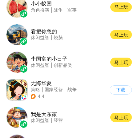
小小蚁国
马上玩
角色扮演
|
战争
|
军事
看把你急的
马上玩
休闲益智
|
烧脑
李国富的小日子
马上玩
休闲益智
|
创新品类
无悔华夏
策略
|
国家经营
|
战争
下载
|
中国风
4.4
我是大东家
马上玩
休闲益智
|
经营