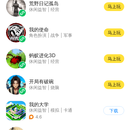
荒野日记孤岛
马上玩
休闲益智
|
经营
我的使命
马上玩
角色扮演
|
战争
|
军事
蚂蚁进化3D
马上玩
休闲益智
|
经营
开局有破碗
马上玩
休闲益智
|
烧脑
我的大学
休闲益智
|
模拟
|
卡通
下载
|
九游
4.6