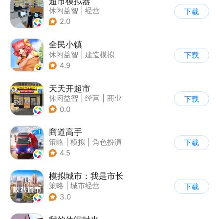
超市模拟器
休闲益智
|
经营
下载
|
文字游戏
|
模拟
2.0
全民小镇
休闲益智
|
建造模拟
下载
|
卡通
|
腾讯
4.9
天天开超市
休闲益智
|
经营
|
商业
下载
|
卡通
0.0
商道高手
策略
|
模拟
|
角色扮演
下载
|
收集
4.5
模拟城市：我是市长
策略
|
城市经营
下载
|
模拟城市
|
开放世界
3.0