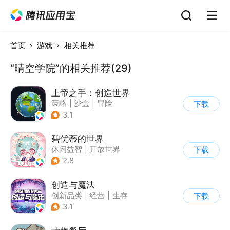
首页
游戏
相关推荐
“晴空学院”的相关推荐(29)
上帝之手：创造世界
策略
|
沙盒
|
冒险
下载
|
卡通
3.1
碧优蒂的世界
休闲益智
|
开放世界
下载
|
Q版
|
捏脸
2.8
创造与魔法
创新品类
|
经营
|
生存
下载
|
开放世界
3.1