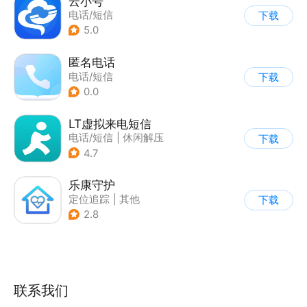
云小号
电话/短信
下载
5.0
匿名电话
电话/短信
下载
0.0
LT虚拟来电短信
电话/短信
|
休闲解压
下载
4.7
乐康守护
定位追踪
|
其他
下载
|
电话/短信
2.8
联系我们