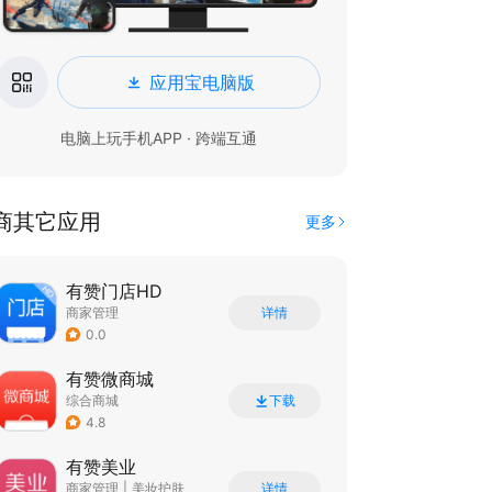
应用宝电脑版
电脑上玩手机APP · 跨端互通
商其它应用
更多
有赞门店HD
商家管理
详情
0.0
有赞微商城
综合商城
下载
4.8
有赞美业
商家管理
|
美妆护肤
详情