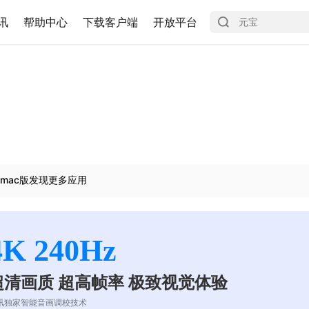
讯
帮助中心
下载客户端
开放平台
mac版发现更多应用
4K 240Hz
超清画质 超高帧率 极致视觉体验
讯独家智能音画调校技术