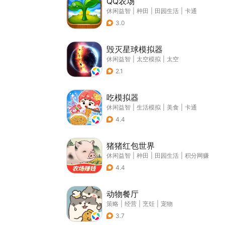
QQ农场
休闲益智
|
种田
|
田园生活
|
卡通
3.0
毁灭星球模拟器
休闲益智
|
太空模拟
|
太空
2.1
吃模拟器
休闲益智
|
生活模拟
|
美食
|
卡通
4.4
猪猪红包世界
休闲益智
|
种田
|
田园生活
|
积分网赚
4.4
动物餐厅
策略
|
经营
|
烹饪
|
宠物
3.7