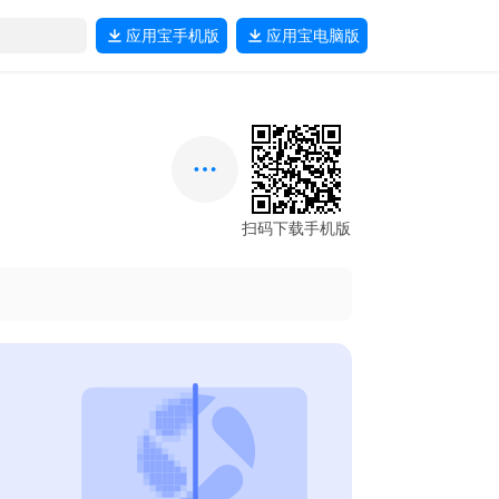
应用宝
手机版
应用宝
电脑版
扫码下载手机版