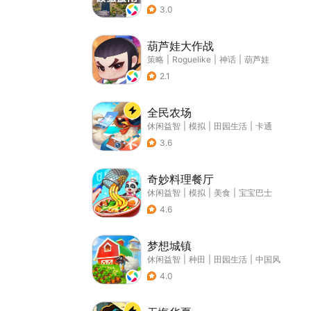
3.0
葫芦娃大作战
策略
|
Roguelike
|
神话
|
葫芦娃
2.1
全民农场
休闲益智
|
模拟
|
田园生活
|
卡通
3.6
奇妙料理餐厅
休闲益智
|
模拟
|
美食
|
宝宝巴士
4.6
梦想城镇
休闲益智
|
种田
|
田园生活
|
中国风
4.0