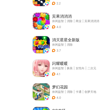
2.2
宾果消消消
休闲益智
|
消除
|
商业
|
宾果消消消
4.0
消灭星星全新版
休闲益智
|
消除
3.7
闪耀暖暖
休闲益智
|
换装
|
女性向
|
二次元
4.1
梦幻花园
休闲益智
|
消除
|
卡通
|
创梦天地
4.0