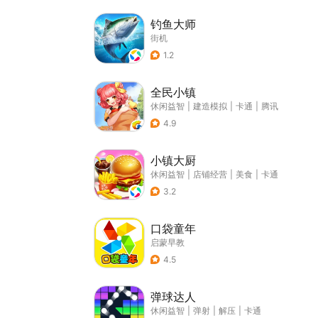
钓鱼大师
街机
1.2
全民小镇
休闲益智
|
建造模拟
|
卡通
|
腾讯
4.9
小镇大厨
休闲益智
|
店铺经营
|
美食
|
卡通
3.2
口袋童年
启蒙早教
4.5
弹球达人
休闲益智
|
弹射
|
解压
|
卡通