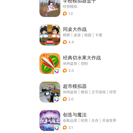
学校模拟器盒子
经营模拟
1.0
同桌大作战
棋牌
|
桌游
|
校园
|
卡通
4.4
经典切水果大作战
休闲益智
|
切削
3.0
超市模拟器
休闲益智
|
模拟
|
文字游戏
|
经营
2.0
创造与魔法
创新品类
|
经营
|
生存
|
开放世界
3.1