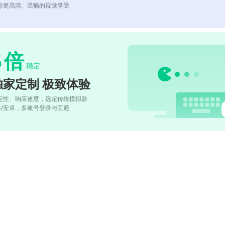
你更高清、流畅的视觉享受
5
倍
稳定
独家定制 极致体验
定性、响应速度，远超传统模拟器
OS/安卓，多账号登录与互通