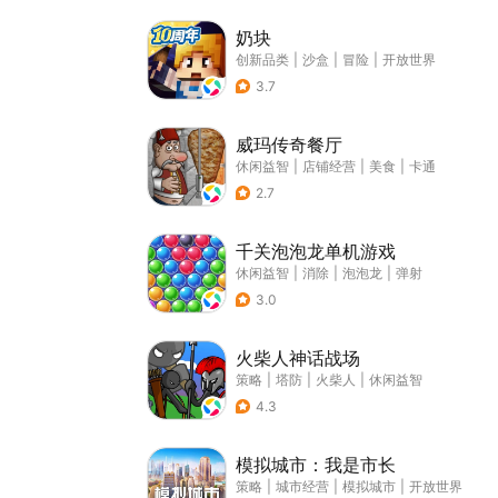
奶块
创新品类
|
沙盒
|
冒险
|
开放世界
3.7
威玛传奇餐厅
休闲益智
|
店铺经营
|
美食
|
卡通
2.7
千关泡泡龙单机游戏
休闲益智
|
消除
|
泡泡龙
|
弹射
3.0
火柴人神话战场
策略
|
塔防
|
火柴人
|
休闲益智
4.3
模拟城市：我是市长
策略
|
城市经营
|
模拟城市
|
开放世界