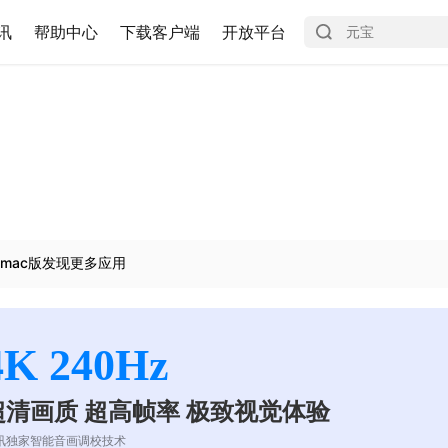
讯
帮助中心
下载客户端
开放平台
mac版发现更多应用
4K 240Hz
超清画质 超高帧率 极致视觉体验
讯独家智能音画调校技术