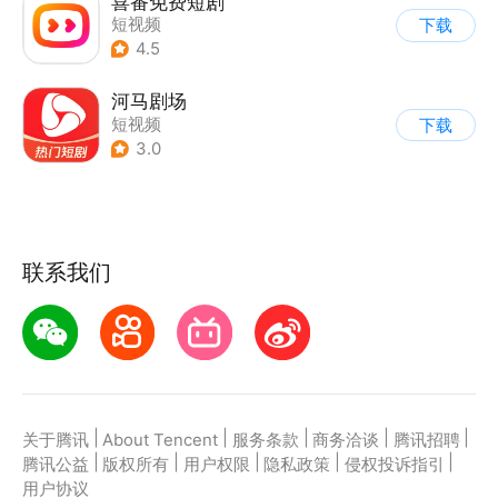
喜番免费短剧
短视频
下载
4.5
河马剧场
短视频
下载
3.0
联系我们
|
|
|
|
|
关于腾讯
About Tencent
服务条款
商务洽谈
腾讯招聘
|
|
|
|
|
腾讯公益
版权所有
用户权限
隐私政策
侵权投诉指引
用户协议