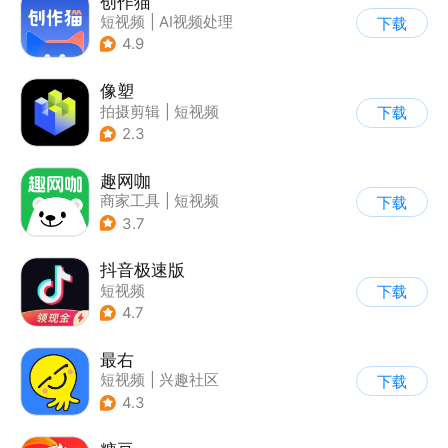
创作猫
短视频
|
AI视频处理
下载
4.9
像塑
拍摄剪辑
|
短视频
下载
2.3
趣网咖
商家工具
|
短视频
下载
3.7
抖音极速版
短视频
下载
4.7
最右
短视频
|
兴趣社区
下载
4.3