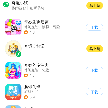
奇境小镇
马上玩
休闲益智
|
创新品类
奇妙逻辑启蒙
休闲益智
|
模拟
|
冒险
下载
|
宝宝巴士
4.6
奇境方块记
马上玩
奇妙的专注力
休闲益智
|
化妆
下载
|
宝宝巴士
|
儿童游戏
4.5
腾讯先锋
游戏社区
下载
3.4