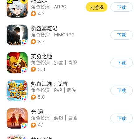
绝区零
角色扮演
|
ARPG
云游戏
下载
|
冒险
|
美少女
4.2
新盗墓笔记
角色扮演
|
MMORPG
下载
|
冒险
|
盗墓笔记
3.7
英勇之地
角色扮演
|
沙盒
|
冒险
下载
|
steam游戏
3.3
热血江湖：觉醒
角色扮演
|
PvP
|
武侠
下载
|
卡通
5.0
光·遇
角色扮演
|
解谜
|
冒险
下载
|
开放世界
4.1