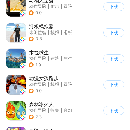
马桶人逆袭
动作冒险
|
射击
|
冒险
下载
|
像素风
0.0
滑板模拟器
休闲益智
|
模拟
|
滑板
下载
|
卡通
3.8
木筏求生
动作冒险
|
建造
|
生存
下载
|
写实
1.9
动漫女孩跑步
动作冒险
|
模拟
|
冒险
下载
|
卡通
0.0
森林冰火人
动作冒险
|
收集
|
奇幻
下载
|
儿童游戏
2.3