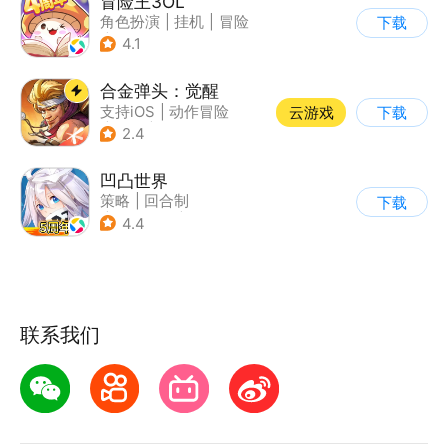
冒险王3OL
角色扮演
|
挂机
|
冒险
下载
|
冒险王
4.1
合金弹头：觉醒
支持iOS
|
动作冒险
云游戏
下载
|
射击
|
街机
2.4
凹凸世界
策略
|
回合制
下载
|
动漫改编
|
凹凸世界
4.4
联系我们