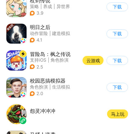
杖剑传说
策略
|
养成
|
异世界
下载
|
二次元
3.9
明日之后
动作冒险
|
建造模拟
下载
|
丧尸
|
明日之后
4.1
冒险岛：枫之传说
支持iOS
|
角色扮演
云游戏
下载
|
放置
|
冒险
2.5
校园恶搞模拟器
角色扮演
|
生活模拟
下载
|
写实
2.0
怨灵冲冲冲
马上玩