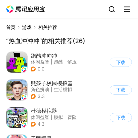
首页
游戏
相关推荐
“热血冲冲冲”的相关推荐(26)
跑酷冲冲冲
休闲益智
|
跑酷
|
解压
下载
|
清新
0.0
熊孩子校园模拟器
角色扮演
|
生活模拟
下载
|
写实
3.3
杜德模拟器
休闲益智
|
模拟
|
冒险
下载
|
写实
4.3