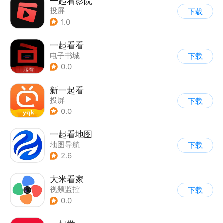
一起看影院
投屏
下载
1.0
一起看看
电子书城
下载
0.0
新一起看
投屏
下载
0.0
一起看地图
地图导航
下载
2.6
大米看家
视频监控
下载
0.0