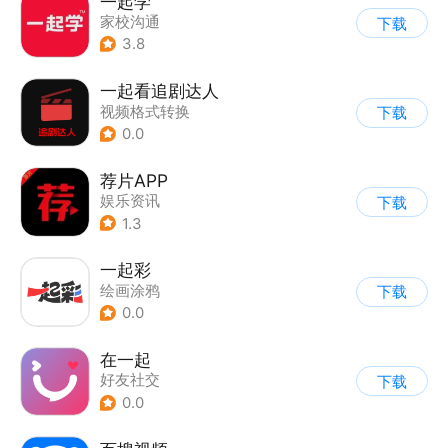
一起学
家校沟通
下载
3.8
一起看追剧达人
视频格式转换
下载
0.0
荐片APP
娱乐资讯
下载
1.3
一起彩
绘画涂鸦
下载
0.0
在一起
好友社交
下载
0.0