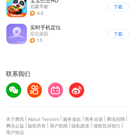
宝宝巴士HD
启蒙早教
下载
|
儿童益智游戏
4.8
实时手机定位
定位追踪
下载
|
儿童益智游戏
|
换装
1.5
联系我们
|
|
|
|
|
关于腾讯
About Tencent
服务条款
商务洽谈
腾讯招聘
|
|
|
|
|
腾讯公益
版权所有
用户权限
隐私政策
侵权投诉指引
用户协议