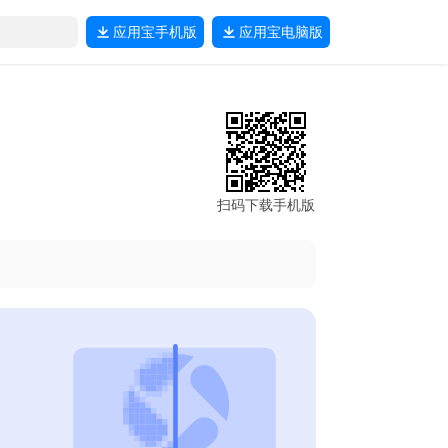
应用宝
手机版
应用宝
电脑版
扫码下载手机版