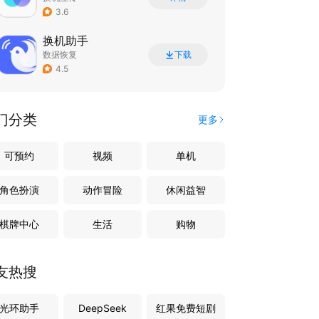
3.6
换机助手
数据恢复
下载
4.5
门分类
更多
可预约
视频
单机
角色扮演
动作冒险
休闲益智
棋牌中心
生活
购物
友热搜
光环助手
DeepSeek
红果免费短剧