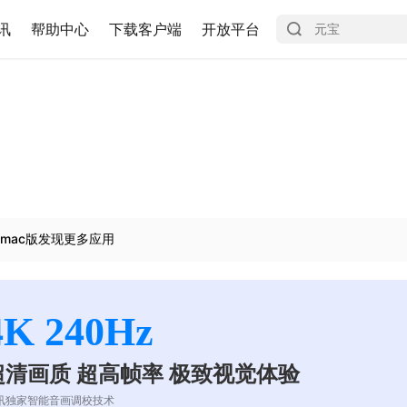
讯
帮助中心
下载客户端
开放平台
mac版发现更多应用
4K 240Hz
超清画质 超高帧率 极致视觉体验
讯独家智能音画调校技术