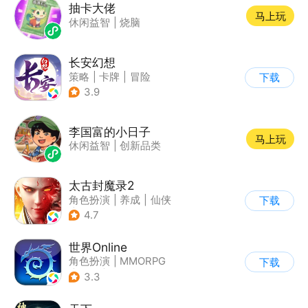
抽卡大佬
马上玩
休闲益智
|
烧脑
长安幻想
策略
|
卡牌
|
冒险
下载
|
宠物
3.9
李国富的小日子
马上玩
休闲益智
|
创新品类
太古封魔录2
角色扮演
|
养成
|
仙侠
下载
|
自由交易
4.7
世界Online
角色扮演
|
MMORPG
下载
|
冒险
|
世界OL
3.3