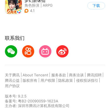
梦幻新诛仙
角色扮演
|
ARPG
下载
|
仙侠
|
诛仙
4.1
联系我们
|
|
|
|
|
关于腾讯
About Tencent
服务条款
商务洽谈
腾讯招聘
|
|
|
|
|
腾讯公益
版权所有
用户权限
隐私政策
侵权投诉指引
用户协议
版本号:
9.2.5
备案号: 粤B2-20090059-1623A
主办者: 深圳市腾讯计算机系统有限公司