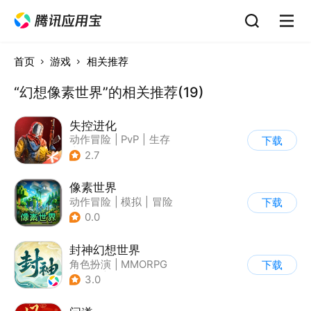
首页
游戏
相关推荐
“幻想像素世界”的相关推荐(19)
失控进化
动作冒险
|
PvP
|
生存
下载
|
开放世界
2.7
像素世界
动作冒险
|
模拟
|
冒险
下载
|
像素风
0.0
封神幻想世界
角色扮演
|
MMORPG
下载
|
奇幻
|
宠物
3.0