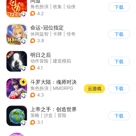
问道
角色扮演
|
收集
|
仙侠
下载
|
宠物
4.2
命运-冠位指定
休闲益智
|
卡牌
|
传奇
下载
|
命运
3.8
明日之后
动作冒险
|
建造模拟
下载
|
丧尸
|
明日之后
4.1
斗罗大陆：魂师对决
角色扮演
|
MMORPG
云游戏
下载
|
奇幻
|
斗罗大陆
4.3
上帝之手：创造世界
策略
|
沙盒
|
冒险
下载
|
卡通
3.1