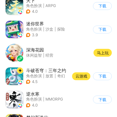
天下
角色扮演
|
ARPG
下载
|
神话
|
山海经
4.0
迷你世界
角色扮演
|
沙盒
|
探险
下载
|
我的世界
3.9
深海花园
马上玩
休闲益智
|
经营
斗破苍穹：三年之约
角色扮演
|
放置
|
奇幻
云游戏
下载
|
斗破苍穹
4.5
逆水寒
角色扮演
|
MMORPG
下载
|
武侠
|
开放世界
4.0