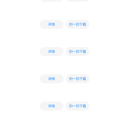
扫一扫下载
详情
扫一扫下载
详情
扫一扫下载
详情
扫一扫下载
详情