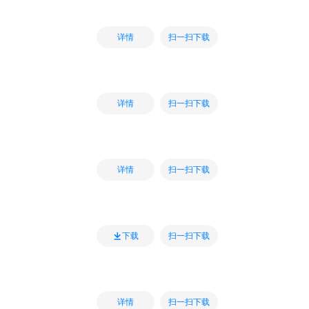
扫一扫下载
详情
扫一扫下载
详情
扫一扫下载
详情
扫一扫下载
下载
扫一扫下载
详情