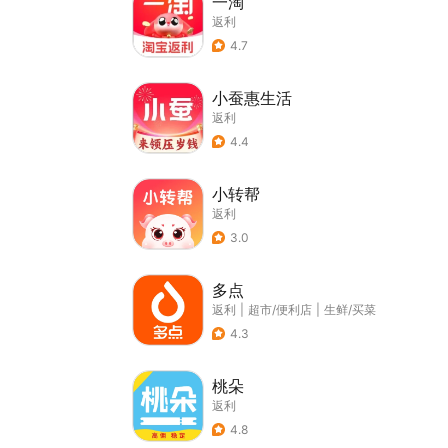
一淘
返利
4.7
小蚕惠生活
返利
4.4
小转帮
返利
3.0
多点
返利
|
超市/便利店
|
生鲜/买菜
4.3
桃朵
返利
4.8