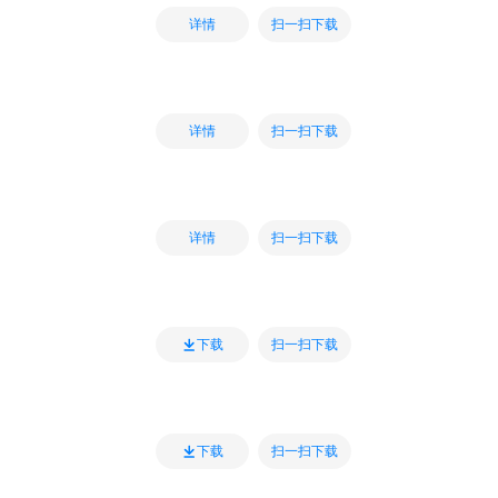
扫一扫下载
详情
扫一扫下载
详情
扫一扫下载
详情
扫一扫下载
下载
扫一扫下载
下载