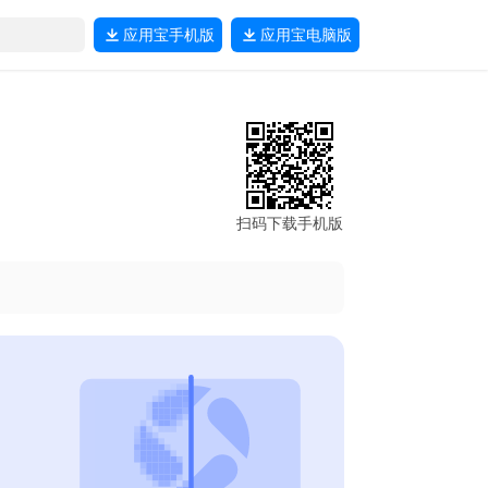
应用宝
手机版
应用宝
电脑版
扫码下载手机版