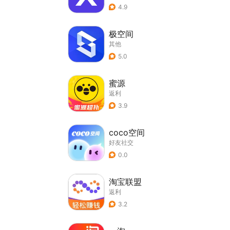
4.9
极空间
其他
5.0
蜜源
返利
3.9
coco空间
好友社交
0.0
淘宝联盟
返利
3.2