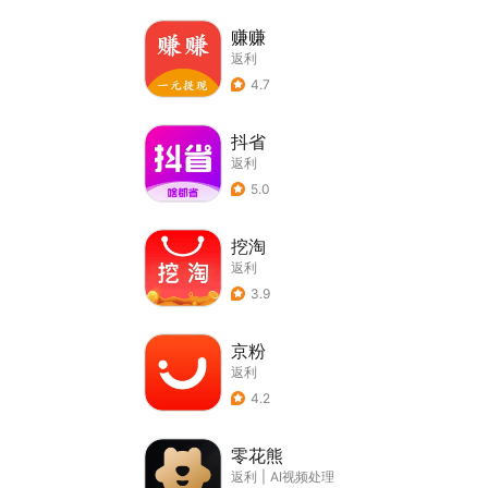
赚赚
返利
4.7
抖省
返利
5.0
挖淘
返利
3.9
京粉
返利
4.2
零花熊
返利
|
AI视频处理