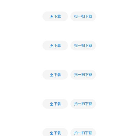
扫一扫下载
下载
扫一扫下载
下载
扫一扫下载
下载
扫一扫下载
下载
扫一扫下载
下载