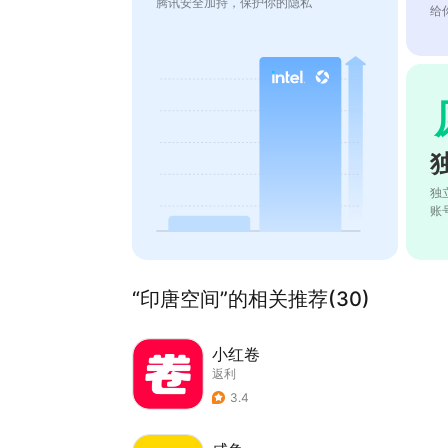
腾讯安全加持，保护你的隐私
给
独
账
“印唐空间”的相关推荐(30)
小红卷
返利
3.4