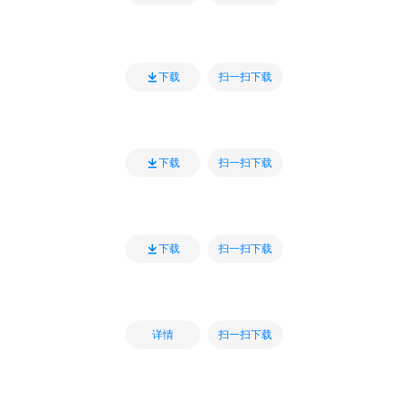
扫一扫下载
下载
扫一扫下载
下载
扫一扫下载
下载
扫一扫下载
详情