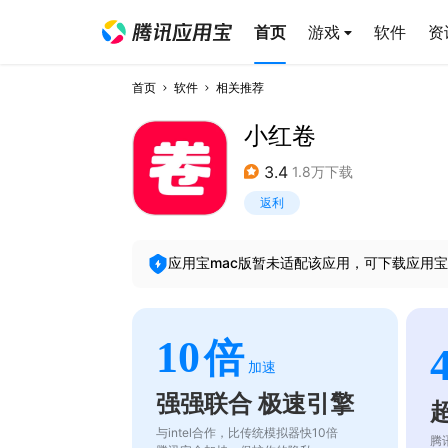
首页
游戏
软件
资
首页
软件
相关推荐
小红卷
3.4
1.8万下载
返利
应用宝mac版暂未适配该应用，可下载应用宝
10
倍
加速
强强联合 极速引擎
与intel合作，比传统模拟器快10倍
腾