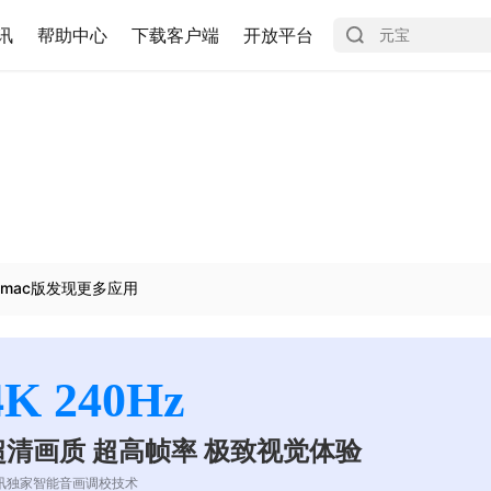
讯
帮助中心
下载客户端
开放平台
mac版发现更多应用
4K 240Hz
超清画质 超高帧率 极致视觉体验
讯独家智能音画调校技术