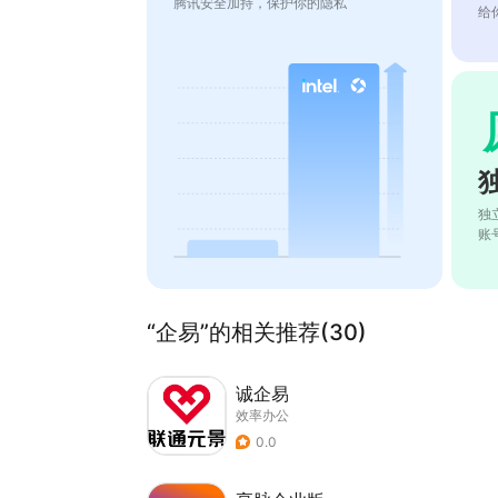
腾讯安全加持，保护你的隐私
给
独
账
“企易”的相关推荐(30)
诚企易
效率办公
0.0