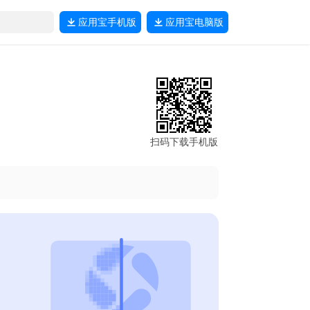
应用宝
手机版
应用宝
电脑版
扫码下载手机版