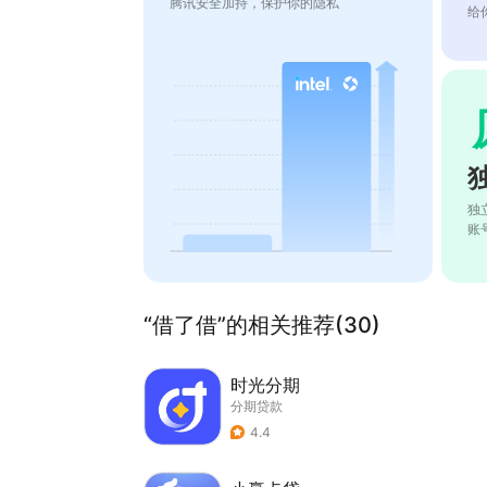
腾讯安全加持，保护你的隐私
给
独
账
“借了借”的相关推荐(30)
时光分期
分期贷款
4.4