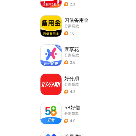
2.3
闪借备用金
分期贷款
1.0
宜享花
分期贷款
3.6
好分期
分期贷款
4.2
58好借
分期贷款
4.9