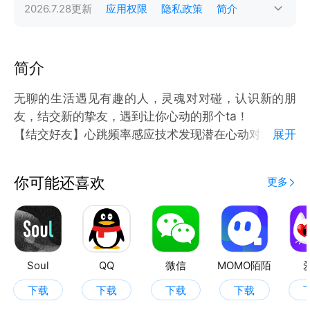
2026.7.28
更新
应用权限
隐私政策
简介
简介
无聊的生活遇见有趣的人，灵魂对对碰，认识新的朋
友，结交新的挚友，遇到让你心动的那个ta！
【结交好友】心跳频率感应技术发现潜在心动对象；
展开
【真人认证】放心交友，多重保障；
【动态分享】花样系统让每个动态都有回声，分享属于
你可能还喜欢
更多
你的生活。
Soul
QQ
微信
MOMO陌陌
下载
下载
下载
下载