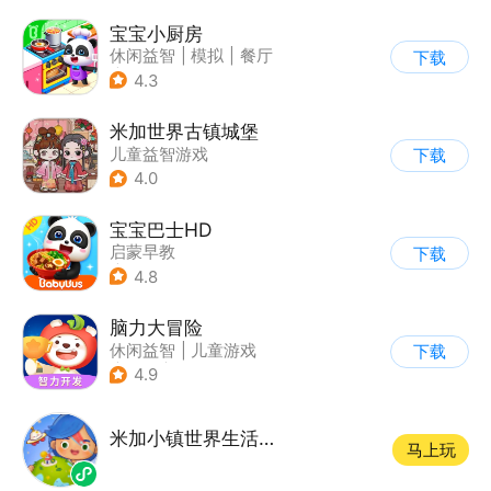
宝宝小厨房
休闲益智
|
模拟
|
餐厅
下载
|
宝宝巴士
4.3
米加世界古镇城堡
儿童益智游戏
下载
4.0
宝宝巴士HD
启蒙早教
下载
|
儿童益智游戏
4.8
脑力大冒险
休闲益智
|
儿童游戏
下载
|
卡通
|
学习教育
4.9
米加小镇世界生活乐园
马上玩