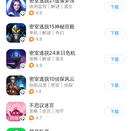
密室逃脱21遗落梦境
休闲益智
|
解谜
|
逃生
下载
|
密室逃脱
4.9
密室逃脱15神秘宫殿
单机
|
解谜
|
奇幻
下载
|
密室逃脱
4.8
密室逃脱24末日危机
策略
|
解谜
|
逃生
下载
|
密室逃脱
4.9
密室逃脱10侦探风云
创新品类
|
密室
|
侦探
下载
|
密室逃脱
1.4
不思议迷宫
策略
|
迷宫
|
地牢
下载
|
史莱姆
4.7