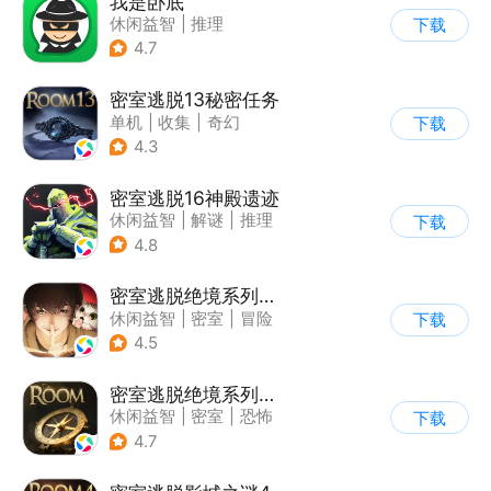
我是卧底
休闲益智
|
推理
下载
|
派对游戏
4.7
密室逃脱13秘密任务
单机
|
收集
|
奇幻
下载
|
密室逃脱
4.3
密室逃脱16神殿遗迹
休闲益智
|
解谜
|
推理
下载
|
密室逃脱
4.8
密室逃脱绝境系列3画仙奇缘
休闲益智
|
密室
|
冒险
下载
|
密室逃脱
4.5
密室逃脱绝境系列2海盗船
休闲益智
|
密室
|
恐怖
下载
|
密室逃脱
4.7