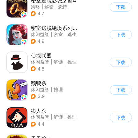
密室逃脱影城之谜4
策略
|
解谜
|
恐怖
下载
|
密室逃脱
4.7
密室逃脱绝境系列4迷失森林
休闲益智
|
密室
|
逃生
下载
|
密室逃脱
4.9
侦探联盟
休闲益智
|
解谜
|
推理
下载
|
侦探
4.8
鹅鸭杀
休闲益智
|
推理
下载
|
金山世游
3.9
狼人杀
休闲益智
|
解谜
|
推理
下载
|
狼人杀
4.4