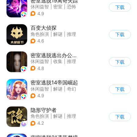
密室逃脱19离奇失踪
休闲益智
|
密室
|
恐怖
下载
|
密室逃脱
4.9
百变大侦探
角色扮演
|
解谜
|
推理
下载
|
派对游戏
4.6
密室逃脱逃出办公室3
休闲益智
|
收集
|
推理
下载
|
密室逃脱
4.8
密室逃脱14帝国崛起
休闲益智
|
解谜
|
奇幻
下载
|
密室逃脱
4.9
隐形守护者
角色扮演
|
解谜
|
推理
下载
|
端游移植
4.2