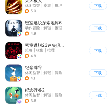
天天狼人
休闲益智
|
桌游
|
推理
下载
|
狼人杀
5.0
密室逃脱探索地库6
动作冒险
|
解谜
|
推理
下载
|
欧美风
4.9
密室逃脱23迷失俱乐部
策略
|
收集
|
推理
下载
|
密室逃脱
4.8
纪念碑谷
休闲益智
|
解谜
|
冒险
下载
|
治愈
4.1
纪念碑谷2
休闲益智
|
解谜
|
冒险
下载
|
清新
3.5