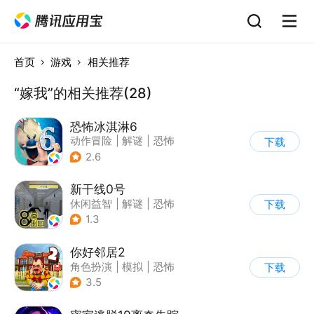
首页
游戏
相关推荐
“嫁我”的相关推荐(28)
恐怖冰淇淋6
动作冒险
|
解谜
|
恐怖
下载
|
暗黑
2.6
新干线0号
休闲益智
|
解谜
|
恐怖
下载
|
写实
1.3
你好邻居2
角色扮演
|
模拟
|
恐怖
下载
|
卡通
3.5