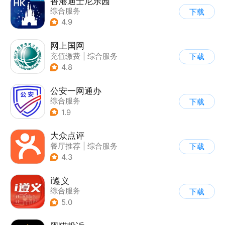
香港迪士尼乐园
综合服务
下载
4.9
网上国网
充值缴费
|
综合服务
下载
4.8
公安一网通办
综合服务
下载
|
业务咨询办理
1.9
|
政企业务
大众点评
餐厅推荐
|
综合服务
下载
4.3
i遵义
综合服务
下载
5.0