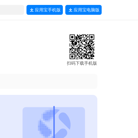
应用宝
手机版
应用宝
电脑版
扫码下载手机版