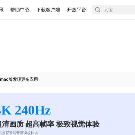
讯
帮助中心
下载客户端
开放平台
mac版发现更多应用
4K 240Hz
超清画质 超高帧率 极致视觉体验
讯独家智能音画调校技术