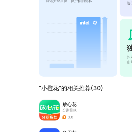
腾讯安全加持，保护你的隐私
给
独
账
“小橙花”的相关推荐(30)
放心花
分期贷款
3.0