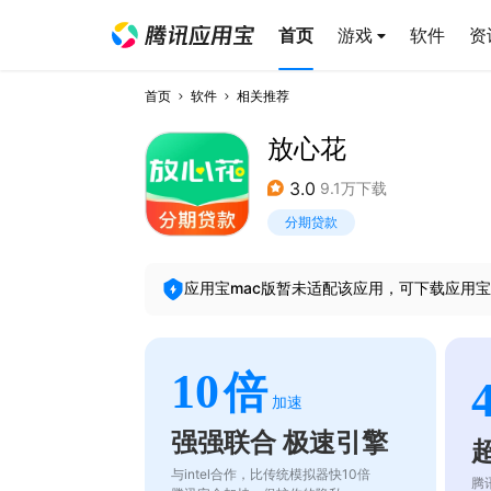
首页
游戏
软件
资
首页
软件
相关推荐
放心花
3.0
9.1万下载
分期贷款
应用宝mac版暂未适配该应用，可下载应用宝
10
倍
加速
强强联合 极速引擎
与intel合作，比传统模拟器快10倍
腾