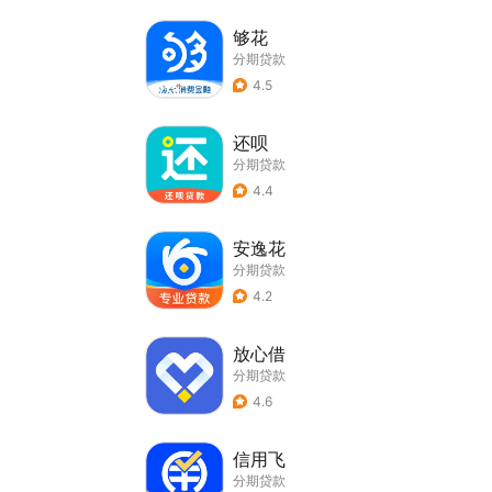
够花
分期贷款
4.5
还呗
分期贷款
4.4
安逸花
分期贷款
4.2
放心借
分期贷款
4.6
信用飞
分期贷款