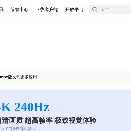
讯
帮助中心
下载客户端
开放平台
mac版发现更多应用
4K 240Hz
超清画质 超高帧率 极致视觉体验
讯独家智能音画调校技术