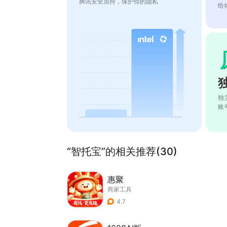
腾讯安全加持，保护你的隐私
给
独
账
“智托宝”的相关推荐(30)
惠聚
商家工具
4.7