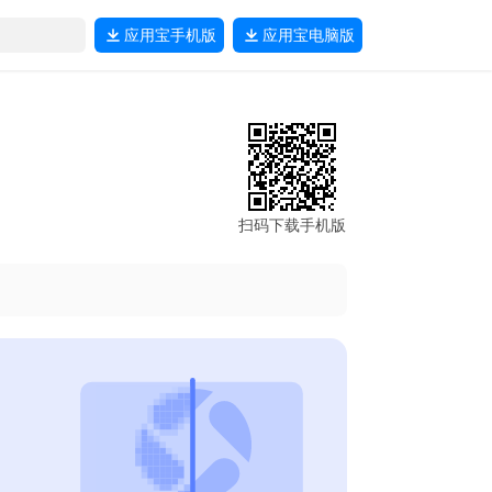
应用宝
手机版
应用宝
电脑版
扫码下载手机版