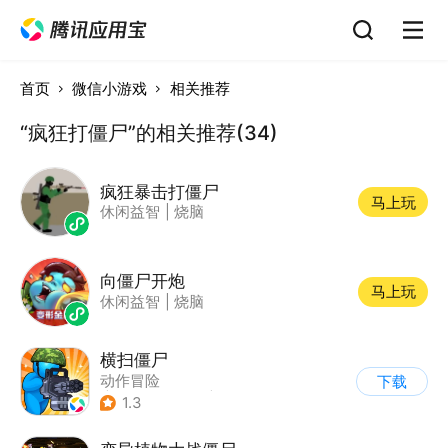
首页
微信小游戏
相关推荐
“疯狂打僵尸”的相关推荐(34)
疯狂暴击打僵尸
马上玩
休闲益智
|
烧脑
向僵尸开炮
马上玩
休闲益智
|
烧脑
横扫僵尸
动作冒险
下载
|
第三人称射击
|
丧尸
1.3
|
卡通