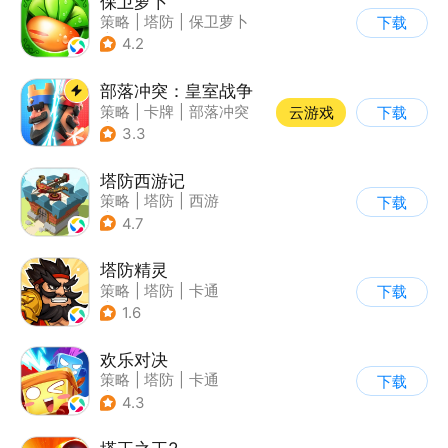
保卫萝卜
策略
|
塔防
|
保卫萝卜
下载
|
卡通
4.2
部落冲突：皇室战争
策略
|
卡牌
|
部落冲突
云游戏
下载
|
卡通
3.3
塔防西游记
策略
|
塔防
|
西游
下载
|
萌系
4.7
塔防精灵
策略
|
塔防
|
卡通
下载
|
自走棋
1.6
欢乐对决
策略
|
塔防
|
卡通
下载
|
卡牌
4.3