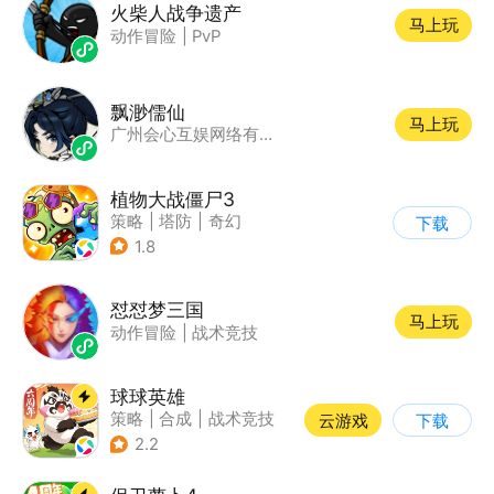
火柴人战争遗产
马上玩
动作冒险
|
PvP
飘渺儒仙
马上玩
广州会心互娱网络有限公司
植物大战僵尸3
策略
|
塔防
|
奇幻
下载
|
开放世界
1.8
怼怼梦三国
马上玩
动作冒险
|
战术竞技
球球英雄
策略
|
合成
|
战术竞技
云游戏
下载
|
创酷
2.2