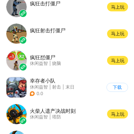
疯狂击打僵尸
马上玩
疯狂射击打僵尸
马上玩
疯狂怼僵尸
马上玩
休闲益智
|
烧脑
幸存者小队
休闲益智
|
射击
|
末日
下载
|
卡通
0.0
火柴人遗产决战时刻
马上玩
休闲益智
|
塔防