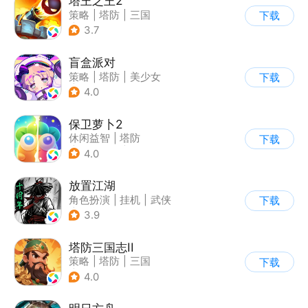
塔王之王2
策略
|
塔防
|
三国
下载
|
中国风
3.7
盲盒派对
策略
|
塔防
|
美少女
下载
|
卡通
4.0
保卫萝卜2
休闲益智
|
塔防
下载
|
保卫萝卜
|
凯罗天下
4.0
放置江湖
角色扮演
|
挂机
|
武侠
下载
|
文字游戏
3.9
塔防三国志II
策略
|
塔防
|
三国
下载
|
卡通
4.0