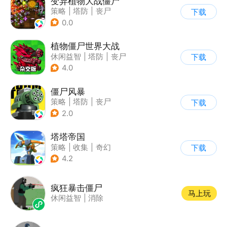
变异植物大战僵尸
策略
|
塔防
|
丧尸
下载
|
卡通
0.0
植物僵尸世界大战
休闲益智
|
塔防
|
丧尸
下载
|
卡通
4.0
僵尸风暴
策略
|
塔防
|
丧尸
下载
|
卡通
2.0
塔塔帝国
策略
|
收集
|
奇幻
下载
|
卡通
4.2
疯狂暴击僵尸
马上玩
休闲益智
|
消除