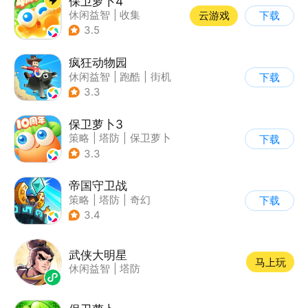
保卫萝卜4
休闲益智
|
收集
云游戏
下载
|
保卫萝卜
|
童年
3.5
疯狂动物园
休闲益智
|
跑酷
|
街机
下载
|
像素风
3.3
保卫萝卜3
策略
|
塔防
|
保卫萝卜
下载
|
卡通
3.3
帝国守卫战
策略
|
塔防
|
奇幻
下载
|
卡通
3.4
武侠大明星
马上玩
休闲益智
|
塔防