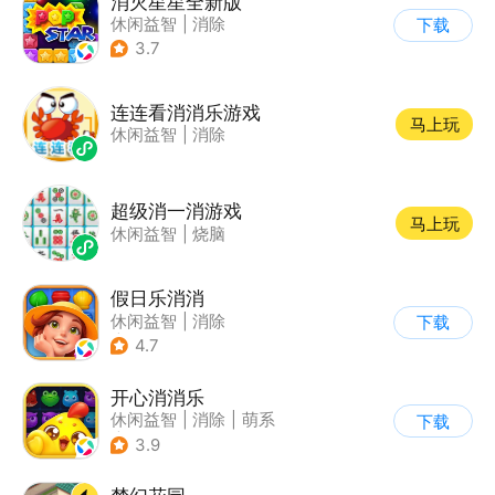
消灭星星全新版
休闲益智
|
消除
下载
3.7
连连看消消乐游戏
马上玩
休闲益智
|
消除
超级消一消游戏
马上玩
休闲益智
|
烧脑
假日乐消消
休闲益智
|
消除
下载
|
乐元素
4.7
开心消消乐
休闲益智
|
消除
|
萌系
下载
|
乐元素
3.9