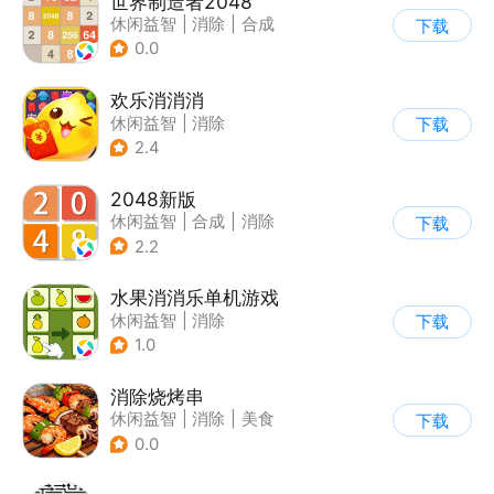
世界制造者2048
休闲益智
|
消除
|
合成
下载
0.0
欢乐消消消
休闲益智
|
消除
下载
|
积分网赚
2.4
2048新版
休闲益智
|
合成
|
消除
下载
|
2048
2.2
水果消消乐单机游戏
休闲益智
|
消除
下载
1.0
消除烧烤串
休闲益智
|
消除
|
美食
下载
|
清新
0.0