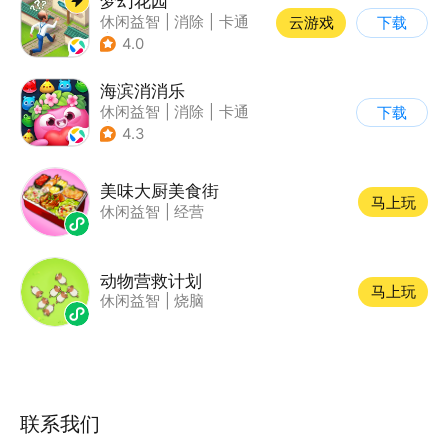
梦幻花园
休闲益智
|
消除
|
卡通
云游戏
下载
|
创梦天地
4.0
海滨消消乐
休闲益智
|
消除
|
卡通
下载
|
乐元素
4.3
美味大厨美食街
马上玩
休闲益智
|
经营
动物营救计划
马上玩
休闲益智
|
烧脑
联系我们