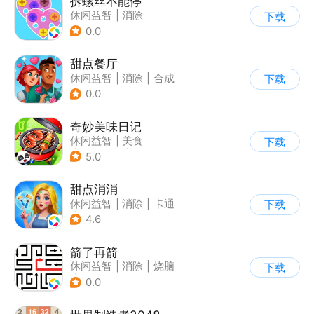
拆螺丝不能停
休闲益智
|
消除
下载
0.0
甜点餐厅
休闲益智
|
消除
|
合成
下载
0.0
奇妙美味日记
休闲益智
|
美食
下载
|
宝宝巴士
|
学习教育
5.0
甜点消消
休闲益智
|
消除
|
卡通
下载
|
云步互娱
4.6
箭了再箭
休闲益智
|
消除
|
烧脑
下载
|
清新
0.0