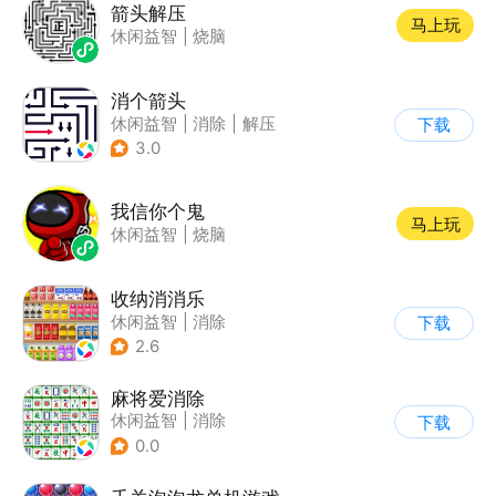
箭头解压
马上玩
休闲益智
|
烧脑
消个箭头
休闲益智
|
消除
|
解压
下载
|
清新
3.0
我信你个鬼
马上玩
休闲益智
|
烧脑
收纳消消乐
休闲益智
|
消除
下载
2.6
麻将爱消除
休闲益智
|
消除
下载
0.0