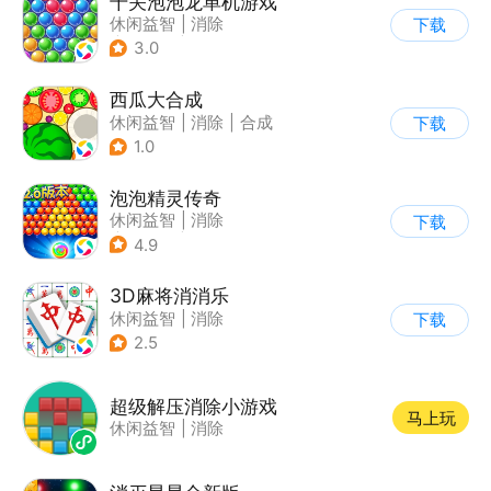
千关泡泡龙单机游戏
休闲益智
|
消除
下载
|
泡泡龙
|
弹射
3.0
西瓜大合成
休闲益智
|
消除
|
合成
下载
1.0
泡泡精灵传奇
休闲益智
|
消除
下载
|
泡泡龙
|
卡通
4.9
3D麻将消消乐
休闲益智
|
消除
下载
2.5
超级解压消除小游戏
马上玩
休闲益智
|
消除