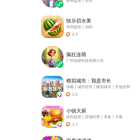
休闲益智
|
经营
快乐切水果
休闲益智
|
切削
3.3
疯狂连萌
广州指望科技有限公司
模拟城市：我是市长
策略
|
城市经营
|
模拟城市
|
开放世界
3.0
小镇大厨
休闲益智
|
店铺经营
|
美食
|
卡通
3.2