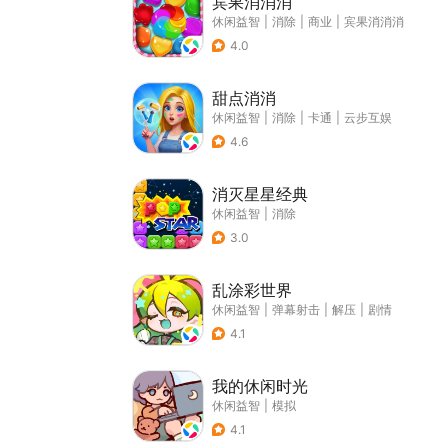
宾果消消消
休闲益智
|
消除
|
商业
|
宾果消消消
4.0
甜点消消
休闲益智
|
消除
|
卡通
|
云步互娱
4.6
消灭星星经典
休闲益智
|
消除
3.0
乱涂彩世界
休闲益智
|
弹幕射击
|
解压
|
剧情
4.1
我的休闲时光
休闲益智
|
模拟
4.1