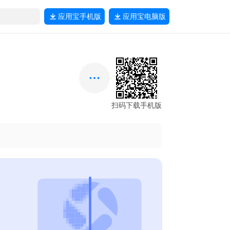
应用宝
手机版
应用宝
电脑版
扫码下载手机版