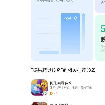
腾讯安全加持，保护你的隐私
给
稳
i
“糖果精灵传奇”的相关推荐(32)
糖果精灵传奇
休闲益智
|
合成
|
卡通
|
云步互娱
4.1