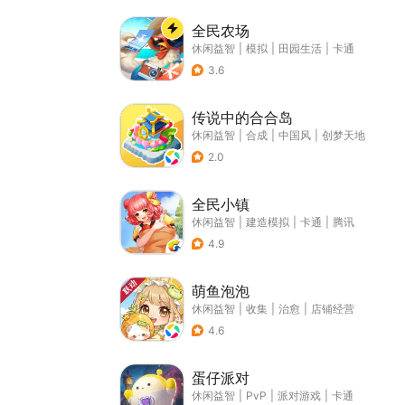
全民农场
休闲益智
|
模拟
|
田园生活
|
卡通
3.6
传说中的合合岛
休闲益智
|
合成
|
中国风
|
创梦天地
2.0
全民小镇
休闲益智
|
建造模拟
|
卡通
|
腾讯
4.9
萌鱼泡泡
休闲益智
|
收集
|
治愈
|
店铺经营
4.6
蛋仔派对
休闲益智
|
PvP
|
派对游戏
|
卡通