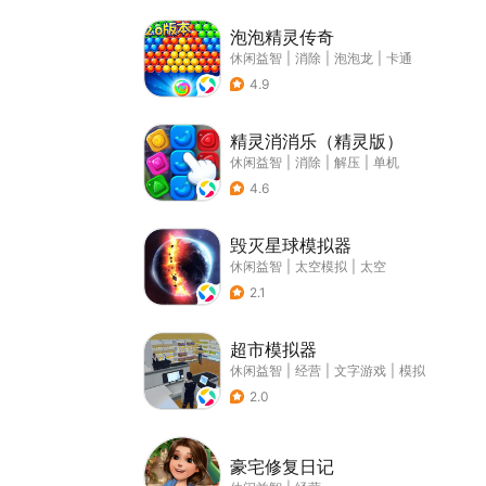
泡泡精灵传奇
休闲益智
|
消除
|
泡泡龙
|
卡通
4.9
精灵消消乐（精灵版）
休闲益智
|
消除
|
解压
|
单机
4.6
毁灭星球模拟器
休闲益智
|
太空模拟
|
太空
2.1
超市模拟器
休闲益智
|
经营
|
文字游戏
|
模拟
2.0
豪宅修复日记