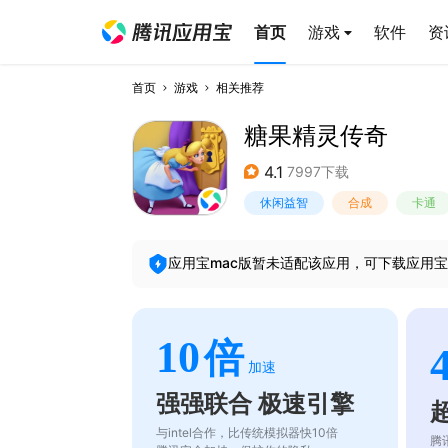
首页
游戏
软件
资
首页
游戏
相关推荐
糖果精灵传奇
4.1
7997下载
休闲益智
合成
卡通
应用宝mac版暂未适配该应用，可下载应用宝
10
倍
加速
强强联合 极速引擎
与intel合作，比传统模拟器快10倍
腾