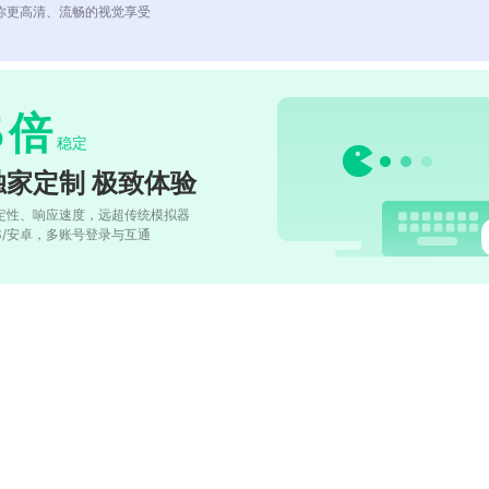
你更高清、流畅的视觉享受
5
倍
稳定
独家定制 极致体验
定性、响应速度，远超传统模拟器
OS/安卓，多账号登录与互通