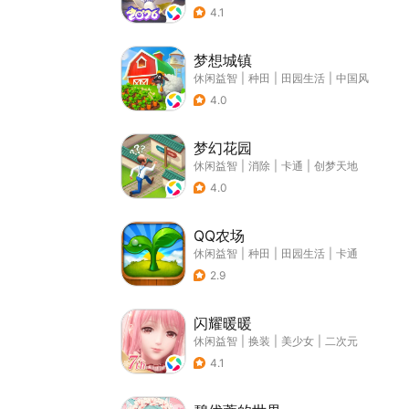
4.1
梦想城镇
休闲益智
|
种田
|
田园生活
|
中国风
4.0
梦幻花园
休闲益智
|
消除
|
卡通
|
创梦天地
4.0
QQ农场
休闲益智
|
种田
|
田园生活
|
卡通
2.9
闪耀暖暖
休闲益智
|
换装
|
美少女
|
二次元
4.1