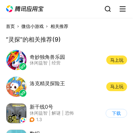
首页
微信小游戏
相关推荐
“灵探”的相关推荐(9)
奇妙独角兽乐园
马上玩
休闲益智
|
经营
洛克精灵探险王
马上玩
新干线0号
休闲益智
|
解谜
|
恐怖
下载
|
写实
1.3