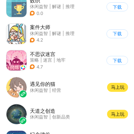
数织
休闲益智
|
解谜
|
推理
下载
0.0
案件大师
休闲益智
|
解谜
|
推理
下载
|
卡通
4.2
不思议迷宫
策略
|
迷宫
|
地牢
下载
|
史莱姆
4.7
遇见你的猫
马上玩
休闲益智
|
经营
天道之创造
马上玩
休闲益智
|
创新品类