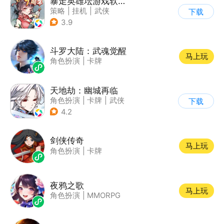
暴走英雄坛游戏软件V1.0
策略
|
挂机
|
武侠
下载
|
剧情
3.9
斗罗大陆：武魂觉醒
马上玩
角色扮演
|
卡牌
天地劫：幽城再临
角色扮演
|
卡牌
|
武侠
下载
|
剧情
4.2
剑侠传奇
马上玩
角色扮演
|
卡牌
夜鸦之歌
马上玩
角色扮演
|
MMORPG