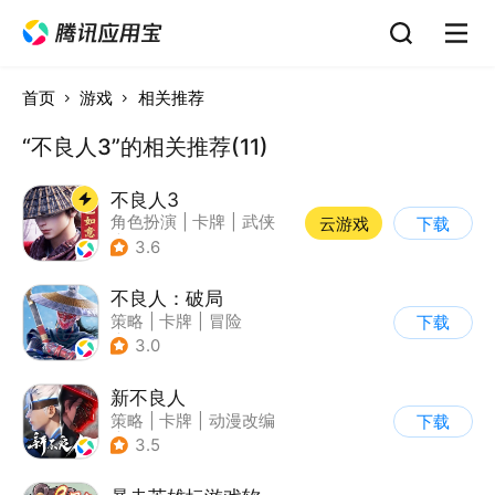
首页
游戏
相关推荐
“不良人3”的相关推荐(11)
不良人3
角色扮演
|
卡牌
|
武侠
云游戏
下载
|
画江湖之不良人
3.6
不良人：破局
策略
|
卡牌
|
冒险
下载
|
画江湖之不良人
3.0
新不良人
策略
|
卡牌
|
动漫改编
下载
|
画江湖之不良人
3.5