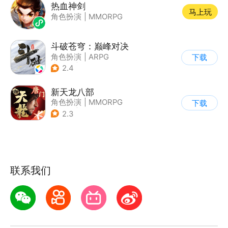
热血神剑
马上玩
角色扮演
|
MMORPG
斗破苍穹：巅峰对决
角色扮演
|
ARPG
下载
|
奇幻
|
斗破苍穹
2.4
新天龙八部
角色扮演
|
MMORPG
下载
|
武侠
|
天龙八部
2.3
联系我们