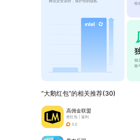
腾讯安全加持，保护你的隐私
给
独
账
“大鹅红包”的相关推荐(30)
高佣金联盟
抢红包
|
返利
5.0