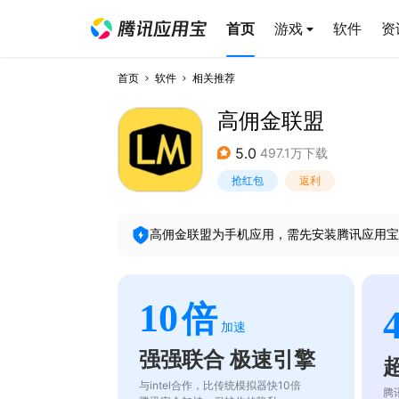
首页
游戏
软件
资
首页
软件
相关推荐
高佣金联盟
5.0
497.1万下载
抢红包
返利
高佣金联盟
为手机应用，需先安装腾讯应用宝
10
倍
加速
强强联合 极速引擎
与intel合作，比传统模拟器快10倍
腾