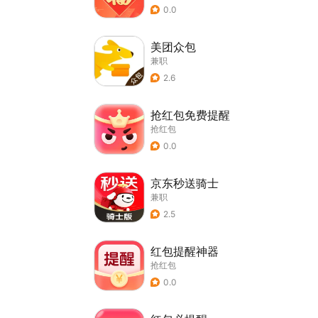
0.0
美团众包
兼职
2.6
抢红包免费提醒
抢红包
0.0
京东秒送骑士
兼职
2.5
红包提醒神器
抢红包
0.0