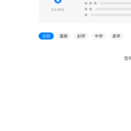
0人评分
全部
最新
好评
中评
差评