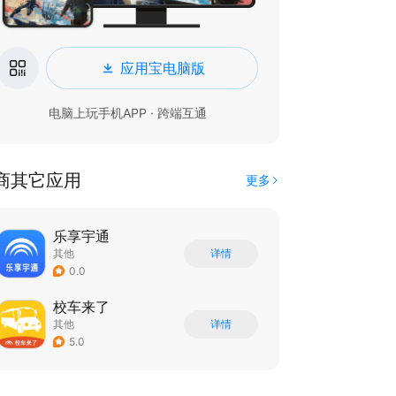
应用宝电脑版
电脑上玩手机APP · 跨端互通
商其它应用
更多
乐享宇通
其他
详情
0.0
校车来了
其他
详情
5.0