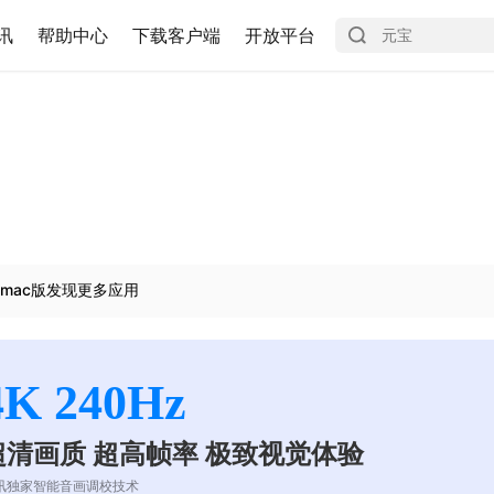
讯
帮助中心
下载客户端
开放平台
mac版发现更多应用
4K 240Hz
超清画质 超高帧率 极致视觉体验
讯独家智能音画调校技术