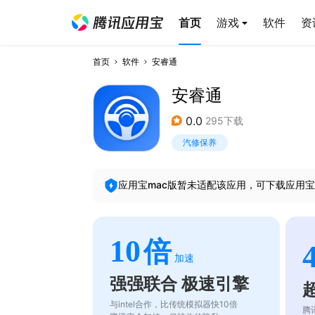
首页
游戏
软件
资
首页
软件
安睿通
安睿通
0.0
295下载
汽修保养
应用宝mac版暂未适配该应用，可下载应用宝
10
倍
加速
强强联合 极速引擎
与intel合作，比传统模拟器快10倍
腾