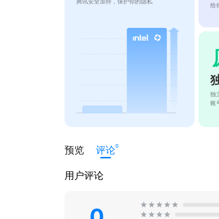
腾讯安全加持，保护你的隐私
给
独
账
0
预览
评论
用户评论
0