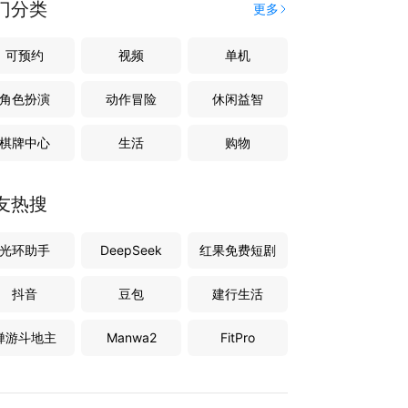
门分类
更多
可预约
视频
单机
角色扮演
动作冒险
休闲益智
棋牌中心
生活
购物
友热搜
光环助手
DeepSeek
红果免费短剧
抖音
豆包
建行生活
禅游斗地主
Manwa2
FitPro