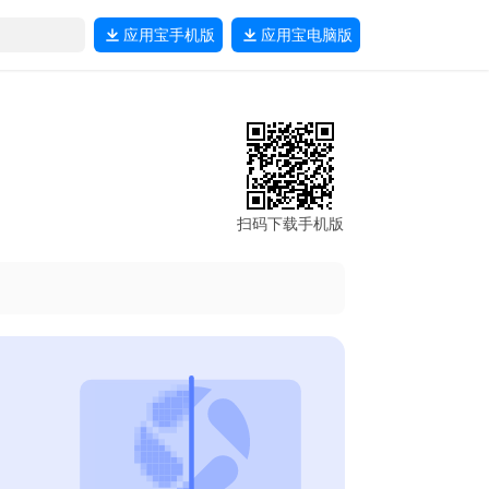
应用宝
手机版
应用宝
电脑版
扫码下载手机版