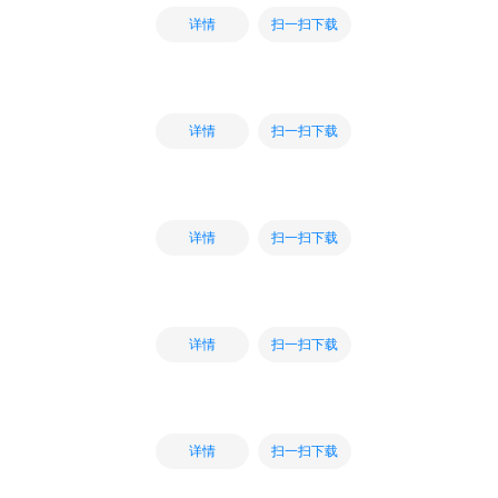
扫一扫下载
详情
扫一扫下载
详情
扫一扫下载
详情
扫一扫下载
详情
扫一扫下载
详情