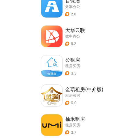
百保盾
效率办公
2.0
大华云联
效率办公
5.2
公租房
租房买房
3.3
金瑞租房(中介版)
租房买房
0.0
柚米租房
租房买房
3.7