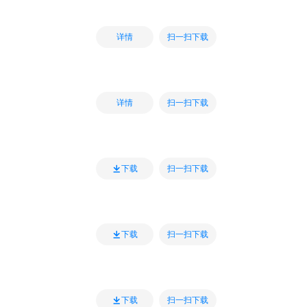
扫一扫下载
详情
扫一扫下载
详情
扫一扫下载
下载
扫一扫下载
下载
扫一扫下载
下载