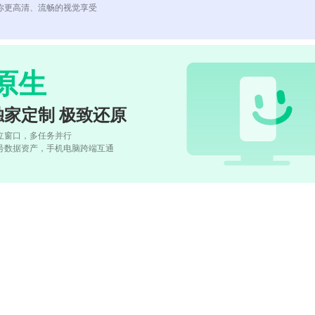
你更高清、流畅的视觉享受
原生
独家定制 极致还原
立窗口，多任务并行
号数据资产，手机电脑跨端互通