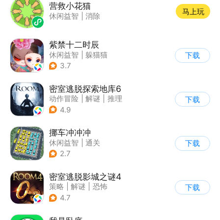
营救小花猫
马上玩
休闲益智
|
消除
紫禁十二时辰
休闲益智
|
躲猫猫
下载
|
推理
|
古风
3.7
密室逃脱探索地库6
动作冒险
|
解谜
|
推理
下载
|
欧美风
4.9
挪车冲冲冲
休闲益智
|
通关
下载
2.7
密室逃脱影城之谜4
策略
|
解谜
|
恐怖
下载
|
密室逃脱
4.7