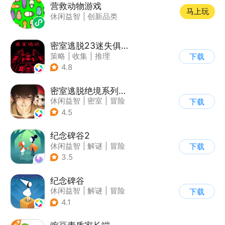
营救动物游戏
马上玩
休闲益智
|
创新品类
密室逃脱23迷失俱乐部
策略
|
收集
|
推理
下载
|
密室逃脱
4.8
密室逃脱绝境系列3画仙奇缘
休闲益智
|
密室
|
冒险
下载
|
密室逃脱
4.5
纪念碑谷2
休闲益智
|
解谜
|
冒险
下载
|
清新
3.5
纪念碑谷
休闲益智
|
解谜
|
冒险
下载
|
治愈
4.1