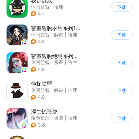
我是卧底
休闲益智
|
推理
下载
|
派对游戏
4.7
密室逃脱求生系列1极地冒险
休闲益智
|
解谜
|
推理
下载
|
密室逃脱
4.8
密室逃脱绝境系列4迷失森林
休闲益智
|
密室
|
逃生
下载
|
密室逃脱
4.9
侦探联盟
休闲益智
|
解谜
|
推理
下载
|
侦探
4.8
浮生忆玲珑
角色扮演
|
换装
|
推理
下载
|
女性向
3.6