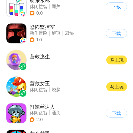
欢乐水杯
休闲益智
|
通关
下载
0.0
恐怖监控室
动作冒险
|
解谜
|
恐怖
下载
|
剧情
1.0
营救逃生
马上玩
营救女王
马上玩
休闲益智
|
烧脑
打螺丝达人
休闲益智
|
通关
下载
2.0