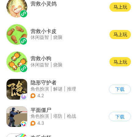
营救小灵鸽
马上玩
营救小卡皮
马上玩
休闲益智
|
烧脑
营救小狗
马上玩
休闲益智
|
烧脑
隐形守护者
角色扮演
|
解谜
|
推理
下载
|
端游移植
4.2
平面僵尸
角色扮演
|
塔防
|
枪战
下载
|
写实
4.3