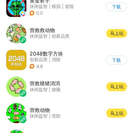
黄金射手
休闲益智
|
模拟
|
冒险
下载
|
儿童游戏
0.0
营救救动物
马上玩
休闲益智
|
创新品类
2048数字方块
创新品类
|
消除
下载
|
多比特
|
休闲益智
4.8
营救猪猪消消
马上玩
休闲益智
|
烧脑
营救动物
马上玩
休闲益智
|
塔防