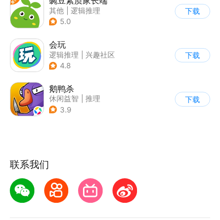
豌豆素质家长端
其他
|
逻辑推理
下载
5.0
会玩
逻辑推理
|
兴趣社区
下载
|
桌游类
4.8
鹅鸭杀
休闲益智
|
推理
下载
|
金山世游
3.9
联系我们