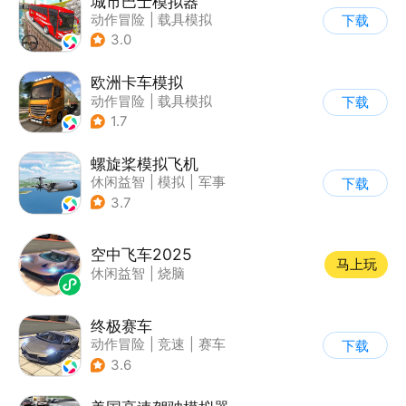
城市巴士模拟器
动作冒险
|
载具模拟
下载
|
写实
3.0
欧洲卡车模拟
动作冒险
|
载具模拟
下载
|
汽车
|
写实
1.7
螺旋桨模拟飞机
休闲益智
|
模拟
|
军事
下载
|
剧情
3.7
空中飞车2025
马上玩
休闲益智
|
烧脑
终极赛车
动作冒险
|
竞速
|
赛车
下载
3.6