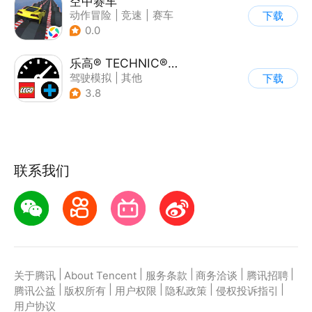
空中赛车
动作冒险
|
竞速
|
赛车
下载
|
卡通
0.0
乐高® TECHNIC® CONTROL+
驾驶模拟
|
其他
下载
3.8
联系我们
|
|
|
|
|
关于腾讯
About Tencent
服务条款
商务洽谈
腾讯招聘
|
|
|
|
|
腾讯公益
版权所有
用户权限
隐私政策
侵权投诉指引
用户协议