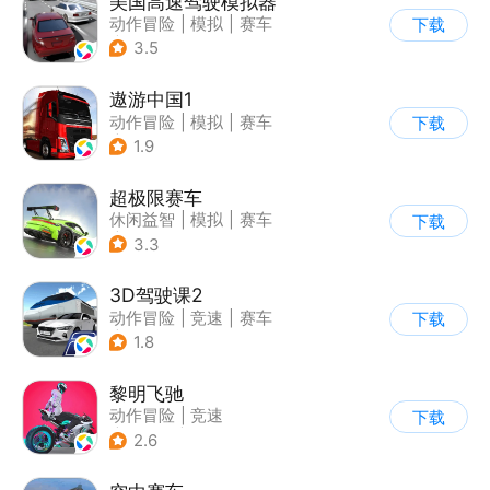
美国高速驾驶模拟器
动作冒险
|
模拟
|
赛车
下载
|
写实
3.5
遨游中国1
动作冒险
|
模拟
|
赛车
下载
|
写实
1.9
超极限赛车
休闲益智
|
模拟
|
赛车
下载
|
漂移
3.3
3D驾驶课2
动作冒险
|
竞速
|
赛车
下载
|
写实
1.8
黎明飞驰
动作冒险
|
竞速
下载
|
摩托车
|
写实
2.6