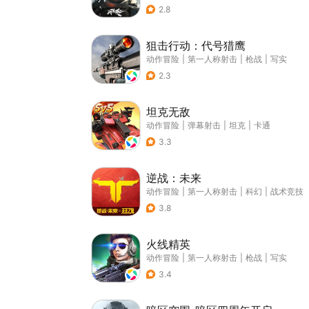
2.8
狙击行动：代号猎鹰
动作冒险
|
第一人称射击
|
枪战
|
写实
2.3
坦克无敌
动作冒险
|
弹幕射击
|
坦克
|
卡通
3.3
逆战：未来
动作冒险
|
第一人称射击
|
科幻
|
战术竞技
3.8
火线精英
动作冒险
|
第一人称射击
|
枪战
|
写实
3.4