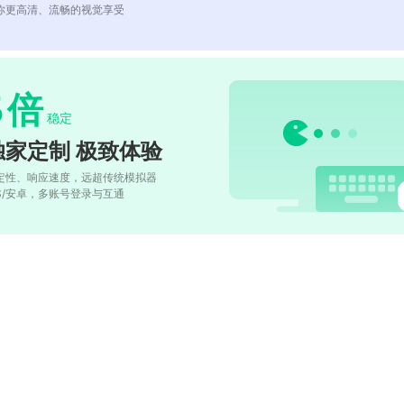
你更高清、流畅的视觉享受
5
倍
稳定
独家定制 极致体验
定性、响应速度，远超传统模拟器
OS/安卓，多账号登录与互通