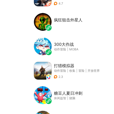
4.7
疯狂狙击外星人
300大作战
动作冒险
|
MOBA
打猎模拟器
动作冒险
|
收集
|
冒险
|
开放世界
2.3
糖豆人夏日冲刺
休闲益智
|
烧脑