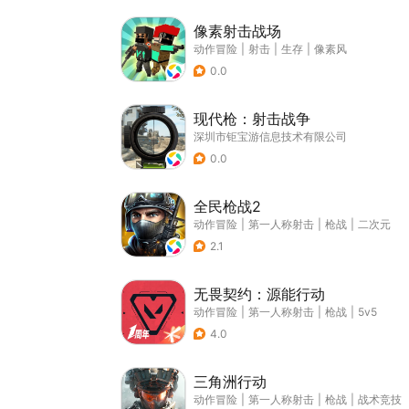
像素射击战场
动作冒险
|
射击
|
生存
|
像素风
0.0
现代枪：射击战争
深圳市钜宝游信息技术有限公司
0.0
全民枪战2
动作冒险
|
第一人称射击
|
枪战
|
二次元
2.1
无畏契约：源能行动
动作冒险
|
第一人称射击
|
枪战
|
5v5
4.0
三角洲行动
动作冒险
|
第一人称射击
|
枪战
|
战术竞技