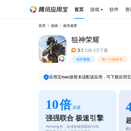
首页
游戏
软件
资
首页
游戏
相关推荐
狙神荣耀
3.1
328.3万下载
动作冒险
第一人称射击
应用宝mac版暂未适配该应用，可下载应用宝
10
倍
加速
强强联合 极速引擎
与intel合作，比传统模拟器快10倍
腾