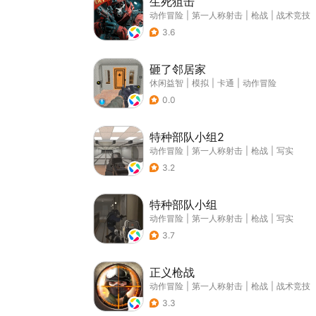
生死狙击
动作冒险
|
第一人称射击
|
枪战
|
战术竞技
3.6
砸了邻居家
休闲益智
|
模拟
|
卡通
|
动作冒险
0.0
特种部队小组2
动作冒险
|
第一人称射击
|
枪战
|
写实
3.2
特种部队小组
动作冒险
|
第一人称射击
|
枪战
|
写实
3.7
正义枪战
动作冒险
|
第一人称射击
|
枪战
|
战术竞技
3.3