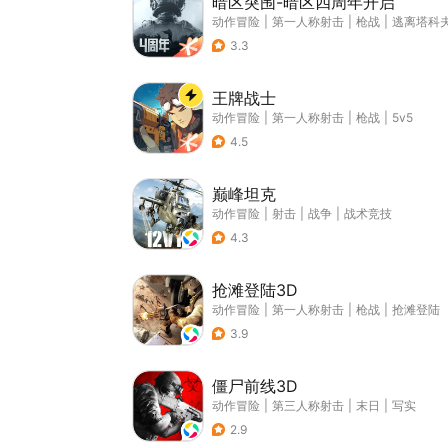
暗区突围-暗区四周年开启
动作冒险
|
第一人称射击
|
枪战
|
逃离塔科
3.3
王牌战士
动作冒险
|
第一人称射击
|
枪战
|
5v5
4.5
巅峰坦克
动作冒险
|
射击
|
战争
|
战术竞技
4.3
抢滩登陆3D
动作冒险
|
第一人称射击
|
枪战
|
抢滩登陆
3.9
僵尸前线3D
动作冒险
|
第三人称射击
|
末日
|
写实
2.9