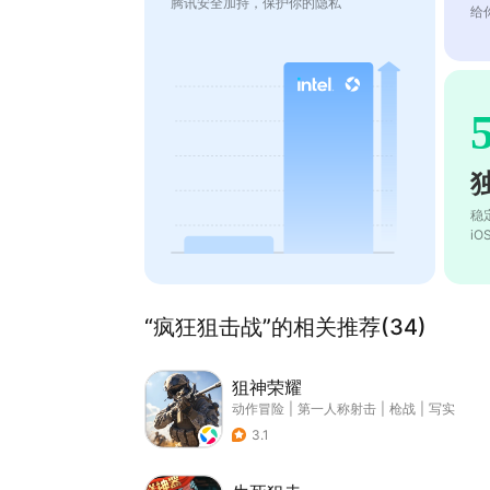
腾讯安全加持，保护你的隐私
给
稳
i
“疯狂狙击战”的相关推荐(34)
狙神荣耀
动作冒险
|
第一人称射击
|
枪战
|
写实
3.1