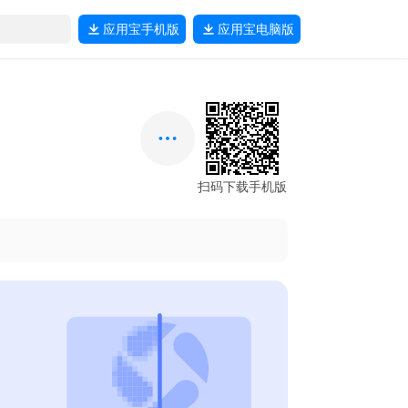
应用宝
手机版
应用宝
电脑版
扫码下载手机版