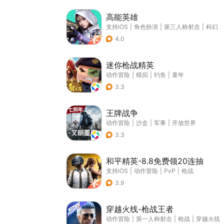
高能英雄
支持iOS
|
角色扮演
|
第三人称射击
|
科幻
4.0
迷你枪战精英
动作冒险
|
模拟
|
钓鱼
|
童年
3.3
王牌战争
动作冒险
|
沙盒
|
军事
|
开放世界
3.3
和平精英-8.8免费领20连抽
支持iOS
|
动作冒险
|
PvP
|
枪战
3.9
穿越火线-枪战王者
动作冒险
|
第一人称射击
|
枪战
|
穿越火线