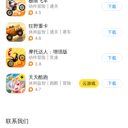
极限飞车
动作冒险
|
通关
下载
|
摩托车
|
横版过关
4.5
狂野重卡
休闲益智
|
通关
|
赛车
下载
4.6
摩托达人：增强版
动作冒险
|
竞速
下载
|
摩托车
|
卡通
3.8
天天酷跑
休闲益智
|
跑酷
|
冒险
云游戏
下载
|
萌系
4.7
联系我们