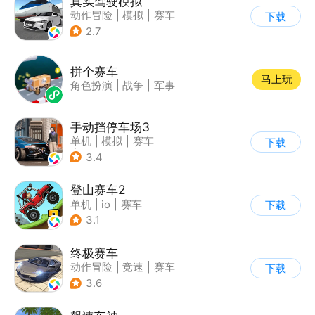
真实驾驶模拟
动作冒险
|
模拟
|
赛车
下载
|
漂移
2.7
拼个赛车
马上玩
角色扮演
|
战争
|
军事
手动挡停车场3
单机
|
模拟
|
赛车
下载
|
开放世界
3.4
登山赛车2
单机
|
io
|
赛车
下载
|
欧美风
3.1
终极赛车
动作冒险
|
竞速
|
赛车
下载
3.6