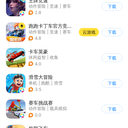
王牌竞速
动作冒险
|
竞速
|
赛车
下载
|
漂移
2.8
跑跑卡丁车官方竞速版
动作冒险
|
竞速
|
赛车
云游戏
下载
|
跑跑卡丁车
4.8
卡车英豪
休闲益智
|
收集
下载
4.0
滑雪大冒险
单机
|
跑酷
|
滑雪
下载
|
游道易
3.5
赛车挑战赛
动作冒险
|
载具模拟
下载
|
汽车
|
写实
0.0