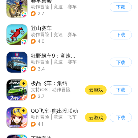
赛车集会
动作冒险
|
竞速
|
赛车
下载
|
写实
2.7
登山赛车
动作冒险
|
竞速
|
赛车
下载
|
卡通
4.0
狂野飙车9：竞速传奇
动作冒险
|
竞速
|
赛车
下载
|
狂野飙车
3.4
极品飞车：集结
支持iOS
|
动作冒险
云游戏
下载
|
竞速
|
赛车
3.7
QQ飞车-熊出没联动
动作冒险
|
竞速
|
飞车
云游戏
下载
|
漂移
4.1