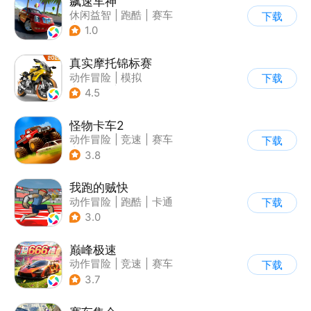
飙速车神
休闲益智
|
跑酷
|
赛车
下载
|
漂移
1.0
真实摩托锦标赛
动作冒险
|
模拟
下载
|
摩托车
|
写实
4.5
怪物卡车2
动作冒险
|
竞速
|
赛车
下载
|
卡通
3.8
我跑的贼快
动作冒险
|
跑酷
|
卡通
下载
3.0
巅峰极速
动作冒险
|
竞速
|
赛车
下载
|
漂移
3.7