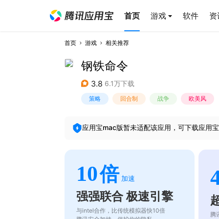
首页
游戏
软件
资
首页
游戏
相关推荐
钢铁命令
3.8
6.1万下载
策略
回合制
战争
欧美风
应用宝mac版暂未适配该应用，可下载应用宝
10
倍
加速
强强联合 极速引擎
与intel合作，比传统模拟器快10倍
腾