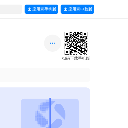
应用宝
手机版
应用宝
电脑版
扫码下载手机版