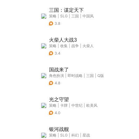
三国：谋定天下
策略
|
SLG
|
三国
|
中国风
3.8
火柴人大战3
策略
|
收集
|
战争
|
火柴人
3.4
国战来了
角色扮演
|
即时战略
|
三国
|
Q版
4.8
光之守望
策略
|
卡牌
|
中世纪
|
欧美风
4.0
银河战舰
策略
|
SLG
|
科幻
|
星战