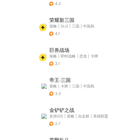
4.3
荣耀新三国
策略
|
SLG
|
三国
|
中国风
4.1
巨兽战场
策略
|
即时战略
|
恐龙
|
卡牌
3.1
帝王·三国
策略
|
卡牌
|
三国
|
中国风
3.3
金铲铲之战
支持iOS
|
策略
|
自走棋
|
英雄联盟
2.7