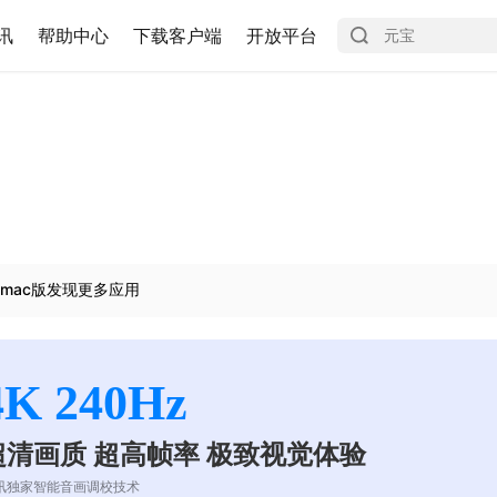
讯
帮助中心
下载客户端
开放平台
mac版发现更多应用
4K 240Hz
超清画质 超高帧率 极致视觉体验
讯独家智能音画调校技术