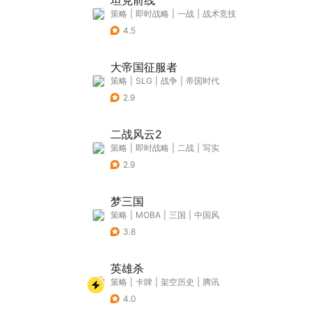
坦克前线
策略
|
即时战略
|
一战
|
战术竞技
4.5
大帝国征服者
策略
|
SLG
|
战争
|
帝国时代
2.9
二战风云2
策略
|
即时战略
|
二战
|
写实
2.9
梦三国
策略
|
MOBA
|
三国
|
中国风
3.8
英雄杀
策略
|
卡牌
|
架空历史
|
腾讯
4.0