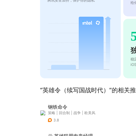
腾讯安全加持，保护你的隐私
给
稳
i
“英雄令（续写国战时代）”的相关推荐
钢铁命令
策略
|
回合制
|
战争
|
欧美风
3.8