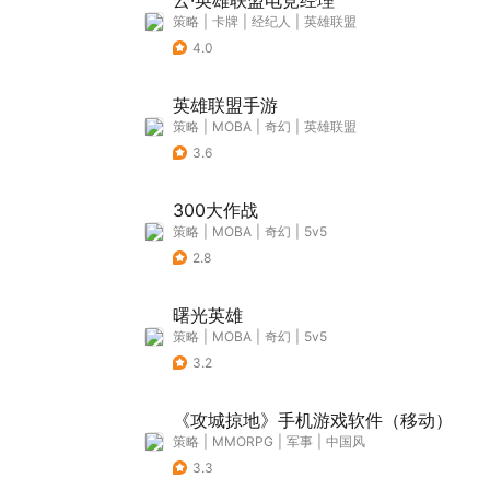
云·英雄联盟电竞经理
策略
|
卡牌
|
经纪人
|
英雄联盟
4.0
英雄联盟手游
策略
|
MOBA
|
奇幻
|
英雄联盟
3.6
300大作战
策略
|
MOBA
|
奇幻
|
5v5
2.8
曙光英雄
策略
|
MOBA
|
奇幻
|
5v5
3.2
《攻城掠地》手机游戏软件（移动）
策略
|
MMORPG
|
军事
|
中国风
3.3