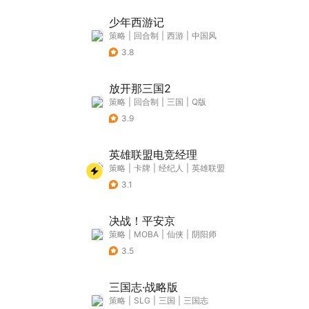
少年西游记
策略
|
回合制
|
西游
|
中国风
3.8
放开那三国2
策略
|
回合制
|
三国
|
Q版
3.9
英雄联盟电竞经理
策略
|
卡牌
|
经纪人
|
英雄联盟
3.1
决战！平安京
策略
|
MOBA
|
仙侠
|
阴阳师
3.5
三国志·战略版
策略
|
SLG
|
三国
|
三国志