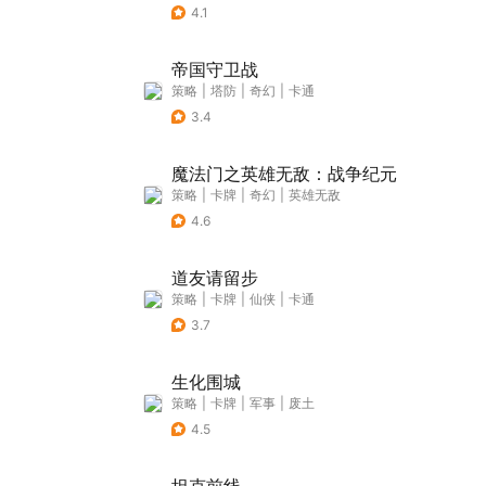
4.1
帝国守卫战
策略
|
塔防
|
奇幻
|
卡通
3.4
魔法门之英雄无敌：战争纪元
策略
|
卡牌
|
奇幻
|
英雄无敌
4.6
道友请留步
策略
|
卡牌
|
仙侠
|
卡通
3.7
生化围城
策略
|
卡牌
|
军事
|
废土
4.5