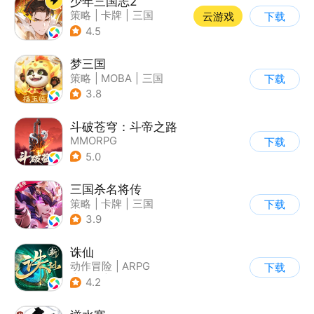
少年三国志2
策略
|
卡牌
|
三国
云游戏
下载
|
少年三国志
4.5
梦三国
策略
|
MOBA
|
三国
下载
|
中国风
3.8
斗破苍穹：斗帝之路
MMORPG
下载
5.0
三国杀名将传
策略
|
卡牌
|
三国
下载
|
Q版
3.9
诛仙
动作冒险
|
ARPG
下载
|
仙侠
|
诛仙
4.2