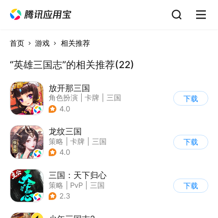
首页
游戏
相关推荐
“英雄三国志”的相关推荐(22)
放开那三国
角色扮演
|
卡牌
|
三国
下载
|
Q版
4.0
龙纹三国
策略
|
卡牌
|
三国
下载
|
千人同屏
4.0
三国：天下归心
策略
|
PvP
|
三国
下载
|
SLG
2.3