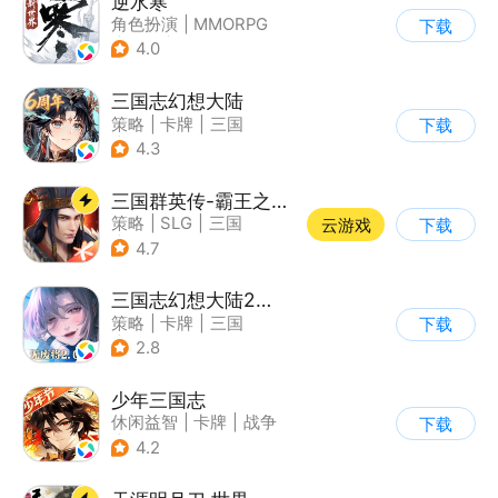
逆水寒
角色扮演
|
MMORPG
下载
|
武侠
|
开放世界
4.0
三国志幻想大陆
策略
|
卡牌
|
三国
下载
|
美少女
4.3
三国群英传-霸王之业
策略
|
SLG
|
三国
云游戏
下载
|
中国风
4.7
三国志幻想大陆2：枭之歌
策略
|
卡牌
|
三国
下载
|
剧情
2.8
少年三国志
休闲益智
|
卡牌
|
战争
下载
|
少年三国志
4.2