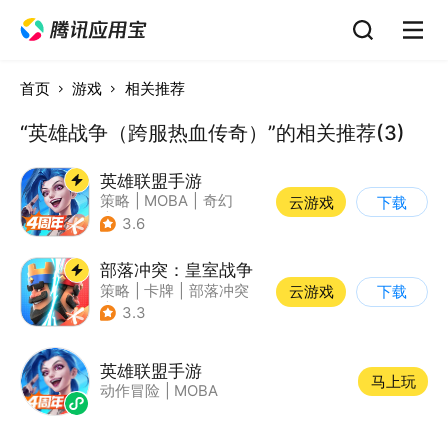
首页
游戏
相关推荐
“英雄战争（跨服热血传奇）”的相关推荐(3)
英雄联盟手游
策略
|
MOBA
|
奇幻
云游戏
下载
|
英雄联盟
3.6
部落冲突：皇室战争
策略
|
卡牌
|
部落冲突
云游戏
下载
|
卡通
3.3
英雄联盟手游
马上玩
动作冒险
|
MOBA