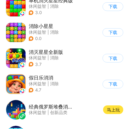
单机消灭星星经典版
休闲益智
|
消除
下载
3.0
消除小星星
休闲益智
|
消除
下载
0.0
消灭星星全新版
休闲益智
|
消除
下载
3.7
假日乐消消
休闲益智
|
消除
下载
|
乐元素
4.7
经典俄罗斯堆叠消方块
马上玩
休闲益智
|
创新品类