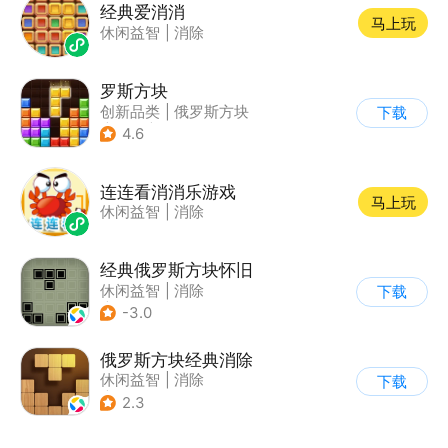
经典爱消消
马上玩
休闲益智
|
消除
罗斯方块
创新品类
|
俄罗斯方块
下载
|
脑洞
|
多比特
4.6
连连看消消乐游戏
马上玩
休闲益智
|
消除
经典俄罗斯方块怀旧
休闲益智
|
消除
下载
|
俄罗斯方块
-3.0
俄罗斯方块经典消除
休闲益智
|
消除
下载
|
俄罗斯方块
2.3