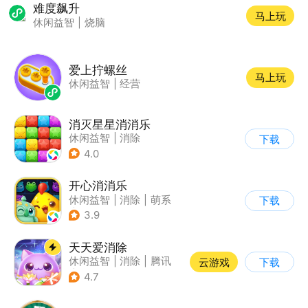
难度飙升
马上玩
休闲益智
|
烧脑
爱上拧螺丝
马上玩
休闲益智
|
经营
消灭星星消消乐
休闲益智
|
消除
下载
4.0
开心消消乐
休闲益智
|
消除
|
萌系
下载
|
乐元素
3.9
天天爱消除
休闲益智
|
消除
|
腾讯
云游戏
下载
|
单机
4.7