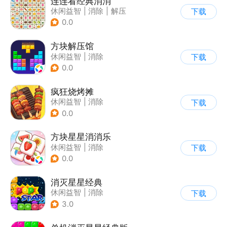
连连看经典消消
休闲益智
|
消除
|
解压
下载
|
清新
0.0
方块解压馆
休闲益智
|
消除
下载
0.0
疯狂烧烤摊
休闲益智
|
消除
下载
0.0
方块星星消消乐
休闲益智
|
消除
下载
0.0
消灭星星经典
休闲益智
|
消除
下载
3.0