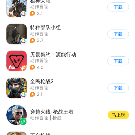
狙神荣耀
动作冒险
下载
|
第一人称射击
|
枪战
3.1
|
写实
特种部队小组
动作冒险
下载
|
第一人称射击
|
枪战
3.7
|
写实
无畏契约：源能行动
动作冒险
下载
|
第一人称射击
|
枪战
4.0
|
5v5
全民枪战2
动作冒险
下载
|
第一人称射击
|
枪战
2.1
|
二次元
穿越火线-枪战王者
马上玩
动作冒险
|
枪战