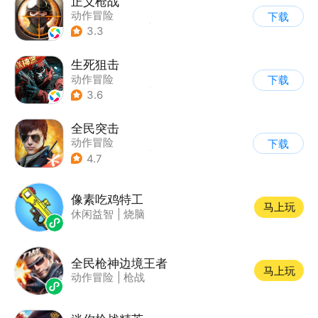
正义枪战
动作冒险
下载
|
第一人称射击
|
枪战
3.3
|
战术竞技
生死狙击
动作冒险
下载
|
第一人称射击
|
枪战
3.6
|
战术竞技
全民突击
动作冒险
下载
|
第三人称射击
|
枪战
4.7
|
战术竞技
像素吃鸡特工
马上玩
休闲益智
|
烧脑
全民枪神边境王者
马上玩
动作冒险
|
枪战