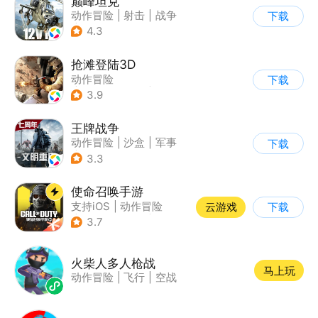
巅峰坦克
动作冒险
|
射击
|
战争
下载
|
战术竞技
4.3
抢滩登陆3D
动作冒险
下载
|
第一人称射击
|
枪战
3.9
|
抢滩登陆
王牌战争
动作冒险
|
沙盒
|
军事
下载
|
开放世界
3.3
使命召唤手游
支持iOS
|
动作冒险
云游戏
下载
|
第一人称射击
|
军事
3.7
火柴人多人枪战
马上玩
动作冒险
|
飞行
|
空战