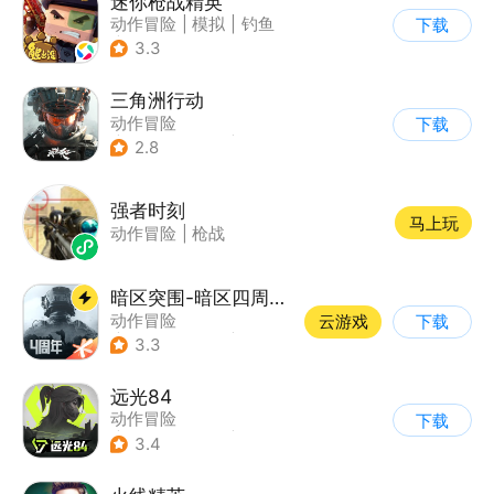
迷你枪战精英
动作冒险
|
模拟
|
钓鱼
下载
|
童年
3.3
三角洲行动
动作冒险
下载
|
第一人称射击
|
枪战
2.8
|
战术竞技
强者时刻
马上玩
动作冒险
|
枪战
暗区突围-暗区四周年开启
动作冒险
云游戏
下载
|
第一人称射击
|
枪战
3.3
|
逃离塔科夫
远光84
动作冒险
下载
|
第一人称射击
|
枪战
3.4
|
战术竞技