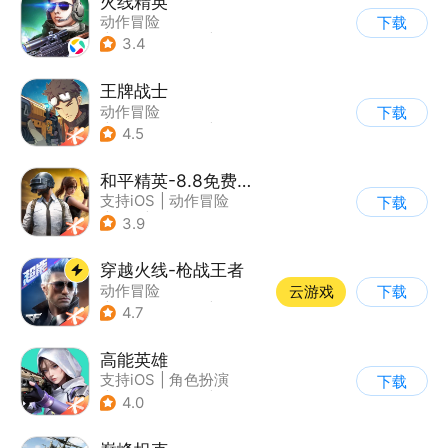
火线精英
动作冒险
下载
|
第一人称射击
|
枪战
3.4
|
写实
王牌战士
动作冒险
下载
|
第一人称射击
|
枪战
4.5
|
5v5
和平精英-8.8免费领20连抽
支持iOS
|
动作冒险
下载
|
PvP
|
枪战
3.9
穿越火线-枪战王者
动作冒险
云游戏
下载
|
第一人称射击
|
枪战
4.7
|
穿越火线
高能英雄
支持iOS
|
角色扮演
下载
|
第三人称射击
|
科幻
4.0