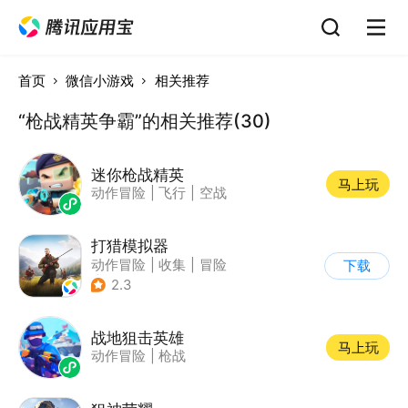
首页
微信小游戏
相关推荐
“枪战精英争霸”的相关推荐(30)
迷你枪战精英
马上玩
动作冒险
|
飞行
|
空战
打猎模拟器
动作冒险
|
收集
|
冒险
下载
|
开放世界
2.3
战地狙击英雄
马上玩
动作冒险
|
枪战