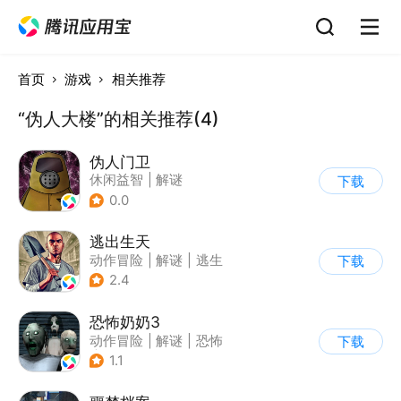
首页
游戏
相关推荐
“伪人大楼”的相关推荐(4)
伪人门卫
休闲益智
|
解谜
下载
0.0
逃出生天
动作冒险
|
解谜
|
逃生
下载
|
剧情
2.4
恐怖奶奶3
动作冒险
|
解谜
|
恐怖
下载
|
恐怖奶奶
1.1