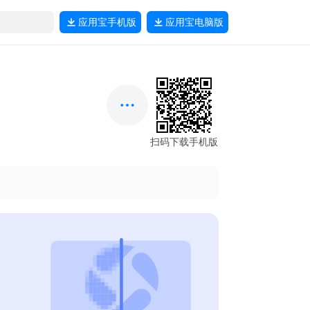
应用宝
手机版
应用宝
电脑版
扫码下载手机版