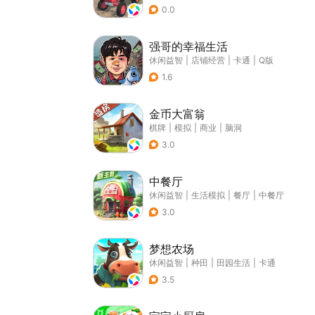
0.0
强哥的幸福生活
休闲益智
|
店铺经营
|
卡通
|
Q版
1.6
金币大富翁
棋牌
|
模拟
|
商业
|
脑洞
3.0
中餐厅
休闲益智
|
生活模拟
|
餐厅
|
中餐厅
3.0
梦想农场
休闲益智
|
种田
|
田园生活
|
卡通
3.5