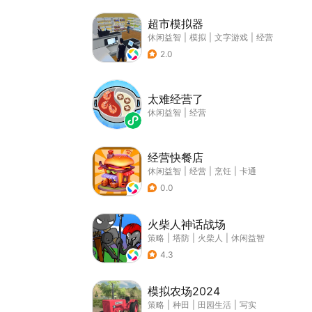
超市模拟器
休闲益智
|
模拟
|
文字游戏
|
经营
2.0
太难经营了
休闲益智
|
经营
经营快餐店
休闲益智
|
经营
|
烹饪
|
卡通
0.0
火柴人神话战场
策略
|
塔防
|
火柴人
|
休闲益智
4.3
模拟农场2024
策略
|
种田
|
田园生活
|
写实