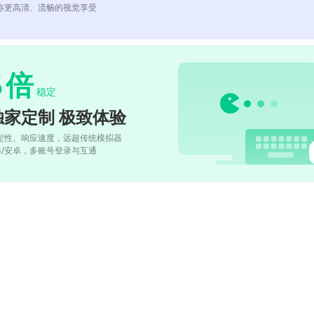
你更高清、流畅的视觉享受
5
倍
稳定
独家定制 极致体验
定性、响应速度，远超传统模拟器
OS/安卓，多账号登录与互通