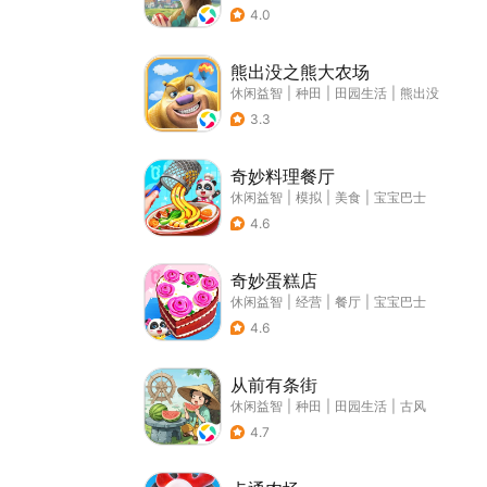
4.0
熊出没之熊大农场
休闲益智
|
种田
|
田园生活
|
熊出没
3.3
奇妙料理餐厅
休闲益智
|
模拟
|
美食
|
宝宝巴士
4.6
奇妙蛋糕店
休闲益智
|
经营
|
餐厅
|
宝宝巴士
4.6
从前有条街
休闲益智
|
种田
|
田园生活
|
古风
4.7