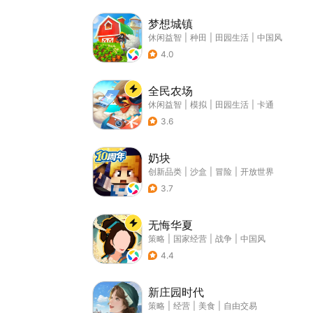
梦想城镇
休闲益智
|
种田
|
田园生活
|
中国风
4.0
全民农场
休闲益智
|
模拟
|
田园生活
|
卡通
3.6
奶块
创新品类
|
沙盒
|
冒险
|
开放世界
3.7
无悔华夏
策略
|
国家经营
|
战争
|
中国风
4.4
新庄园时代
策略
|
经营
|
美食
|
自由交易