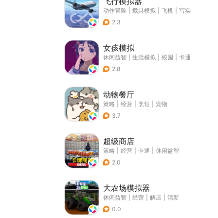
飞行模拟器
动作冒险
|
载具模拟
|
飞机
|
写实
2.3
女孩模拟
休闲益智
|
生活模拟
|
校园
|
卡通
2.8
动物餐厅
策略
|
经营
|
烹饪
|
宠物
3.7
超级商店
策略
|
经营
|
卡通
|
休闲益智
2.0
大农场模拟器
休闲益智
|
经营
|
解压
|
清新
0.0