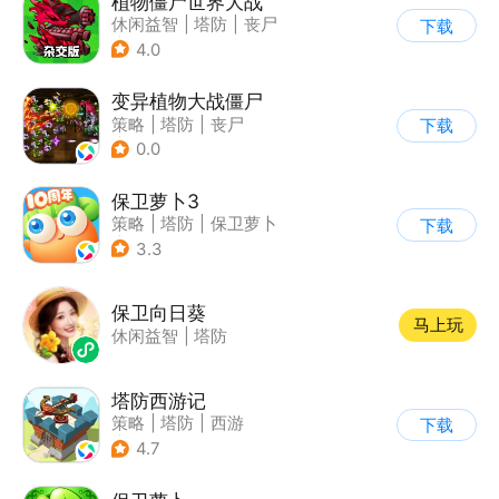
植物僵尸世界大战
休闲益智
|
塔防
|
丧尸
下载
|
卡通
4.0
变异植物大战僵尸
策略
|
塔防
|
丧尸
下载
|
卡通
0.0
保卫萝卜3
策略
|
塔防
|
保卫萝卜
下载
|
卡通
3.3
保卫向日葵
马上玩
休闲益智
|
塔防
塔防西游记
策略
|
塔防
|
西游
下载
|
萌系
4.7