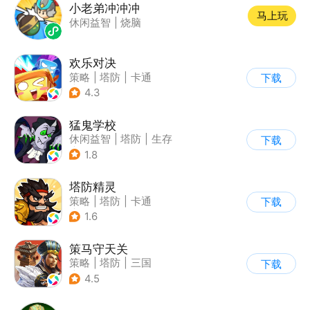
小老弟冲冲冲
马上玩
休闲益智
|
烧脑
欢乐对决
策略
|
塔防
|
卡通
下载
|
卡牌
4.3
猛鬼学校
休闲益智
|
塔防
|
生存
下载
|
暗黑
1.8
塔防精灵
策略
|
塔防
|
卡通
下载
|
自走棋
1.6
策马守天关
策略
|
塔防
|
三国
下载
|
写实
4.5