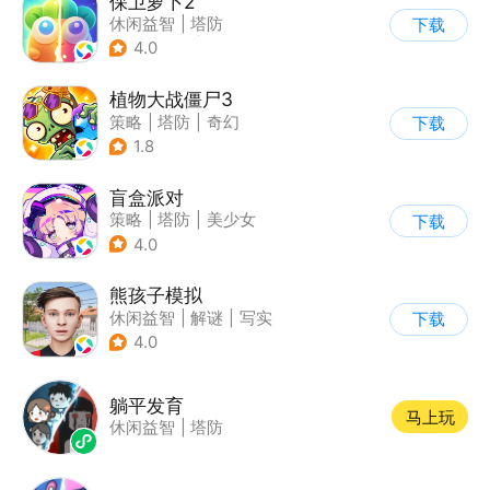
保卫萝卜2
休闲益智
|
塔防
下载
|
保卫萝卜
|
凯罗天下
4.0
植物大战僵尸3
策略
|
塔防
|
奇幻
下载
|
开放世界
1.8
盲盒派对
策略
|
塔防
|
美少女
下载
|
卡通
4.0
熊孩子模拟
休闲益智
|
解谜
|
写实
下载
4.0
躺平发育
马上玩
休闲益智
|
塔防