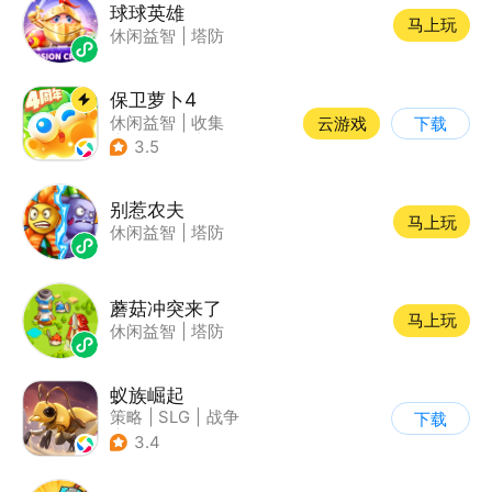
球球英雄
马上玩
休闲益智
|
塔防
保卫萝卜4
休闲益智
|
收集
云游戏
下载
|
保卫萝卜
|
童年
3.5
别惹农夫
马上玩
休闲益智
|
塔防
蘑菇冲突来了
马上玩
休闲益智
|
塔防
蚁族崛起
策略
|
SLG
|
战争
下载
|
卡通
3.4