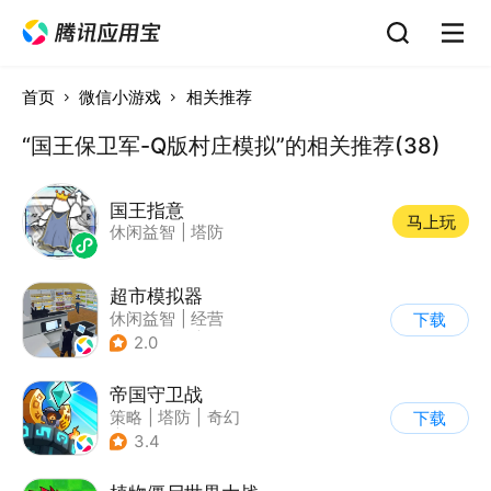
首页
微信小游戏
相关推荐
“国王保卫军-Q版村庄模拟”的相关推荐(38)
国王指意
马上玩
休闲益智
|
塔防
超市模拟器
休闲益智
|
经营
下载
|
文字游戏
|
模拟
2.0
帝国守卫战
策略
|
塔防
|
奇幻
下载
|
卡通
3.4