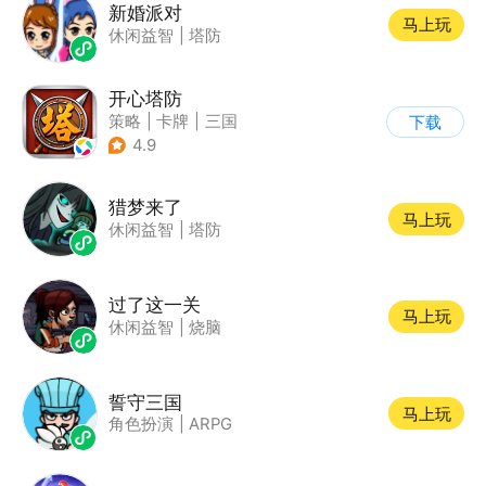
新婚派对
马上玩
休闲益智
|
塔防
开心塔防
策略
|
卡牌
|
三国
下载
|
中国风
4.9
猎梦来了
马上玩
休闲益智
|
塔防
过了这一关
马上玩
休闲益智
|
烧脑
誓守三国
马上玩
角色扮演
|
ARPG