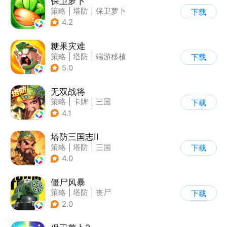
保卫萝卜
策略
|
塔防
|
保卫萝卜
下载
|
卡通
4.2
糖果灾难
策略
|
塔防
|
端游移植
下载
|
卡通
5.0
无双战将
策略
|
卡牌
|
三国
下载
|
中国风
4.1
塔防三国志II
策略
|
塔防
|
三国
下载
|
卡通
4.0
僵尸风暴
策略
|
塔防
|
丧尸
下载
|
卡通
2.0