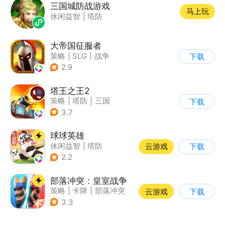
三国城防战游戏
马上玩
休闲益智
|
塔防
大帝国征服者
策略
|
SLG
|
战争
下载
|
帝国时代
2.9
塔王之王2
策略
|
塔防
|
三国
下载
|
中国风
3.7
球球英雄
休闲益智
|
塔防
云游戏
下载
|
战术竞技
|
创酷
2.2
部落冲突：皇室战争
策略
|
卡牌
|
部落冲突
云游戏
下载
|
卡通
3.3