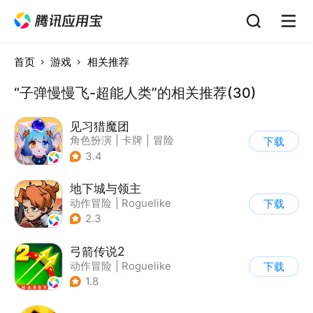
首页
游戏
相关推荐
“子弹慢慢飞-超能人类”的相关推荐(30)
见习猎魔团
角色扮演
|
卡牌
|
冒险
下载
|
像素风
3.4
地下城与领主
动作冒险
|
Roguelike
下载
|
奇幻
|
自由交易
2.3
弓箭传说2
动作冒险
|
Roguelike
下载
|
无双割草
|
卡通
1.8