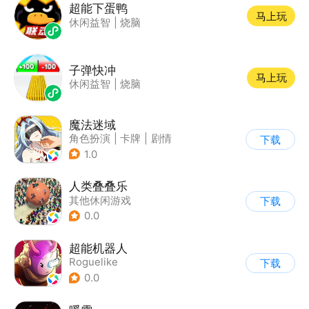
超能下蛋鸭
马上玩
休闲益智
|
烧脑
子弹快冲
马上玩
休闲益智
|
烧脑
魔法迷域
角色扮演
|
卡牌
|
剧情
下载
|
动漫
1.0
人类叠叠乐
其他休闲游戏
下载
0.0
超能机器人
Roguelike
下载
0.0