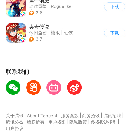
重生细胞
动作冒险
|
Roguelike
下载
|
探险
|
端游移植
3.6
奥奇传说
休闲益智
|
模拟
|
仙侠
下载
|
童年
3.7
联系我们
|
|
|
|
|
关于腾讯
About Tencent
服务条款
商务洽谈
腾讯招聘
|
|
|
|
|
腾讯公益
版权所有
用户权限
隐私政策
侵权投诉指引
用户协议