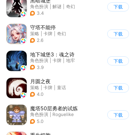
黑暗城堡
角色扮演
|
解谜
|
奇幻
下载
|
暗黑
3.4
守塔不能停
策略
|
卡牌
|
奇幻
下载
|
动漫
2.6
地下城堡3：魂之诗
角色扮演
|
卡牌
|
地牢
下载
|
暗黑
3.9
月圆之夜
策略
|
卡牌
|
童话
下载
|
剧情
4.0
魔塔50层勇者的试炼
角色扮演
|
Roguelike
下载
|
地牢
|
怀旧
5.0