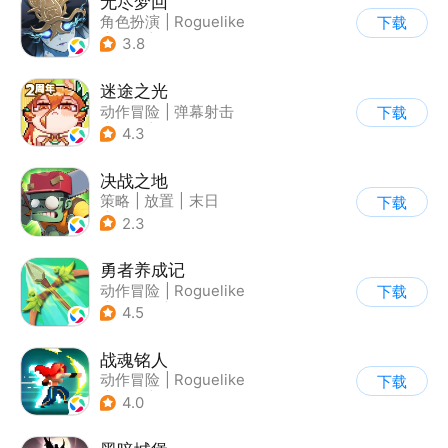
无尽梦回
角色扮演
|
Roguelike
下载
|
冒险
|
无双割草
3.8
迷途之光
动作冒险
|
弹幕射击
下载
|
地牢
|
无双割草
4.3
决战之地
策略
|
放置
|
末日
下载
|
无双割草
2.3
勇者养成记
动作冒险
|
Roguelike
下载
|
原始人
|
Q版
4.5
战魂铭人
动作冒险
|
Roguelike
下载
|
冒险
|
像素风
4.0