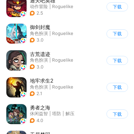
通关吧英雄
动作冒险
|
Roguelike
下载
|
冒险
|
无双割草
2.5
御剑封魔
角色扮演
|
Roguelike
下载
|
仙侠
|
无双割草
3.0
古荒遗迹
角色扮演
|
Roguelike
下载
|
地牢
|
暗黑
3.0
地牢求生2
角色扮演
|
Roguelike
下载
|
地牢
|
暗黑
2.1
勇者之海
休闲益智
|
塔防
|
解压
下载
|
无双割草
4.0