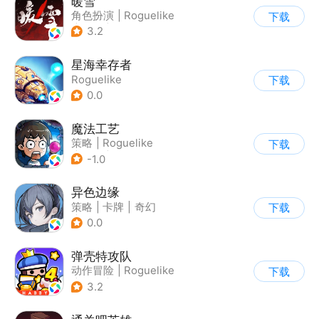
暖雪
角色扮演
|
Roguelike
下载
|
奇幻
|
steam游戏
3.2
星海幸存者
Roguelike
下载
0.0
魔法工艺
策略
|
Roguelike
下载
|
魔法
|
剧情
-1.0
异色边缘
策略
|
卡牌
|
奇幻
下载
|
剧情
0.0
弹壳特攻队
动作冒险
|
Roguelike
下载
|
冒险
|
无双割草
3.2