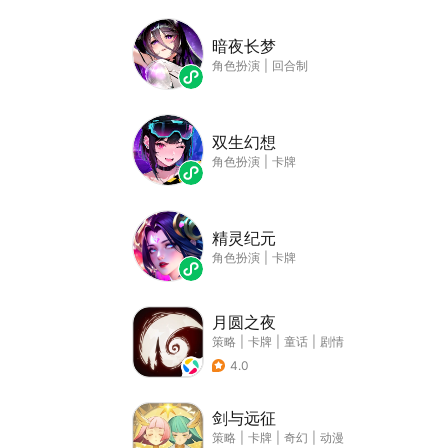
暗夜长梦
角色扮演
|
回合制
双生幻想
角色扮演
|
卡牌
精灵纪元
角色扮演
|
卡牌
月圆之夜
策略
|
卡牌
|
童话
|
剧情
4.0
剑与远征
策略
|
卡牌
|
奇幻
|
动漫