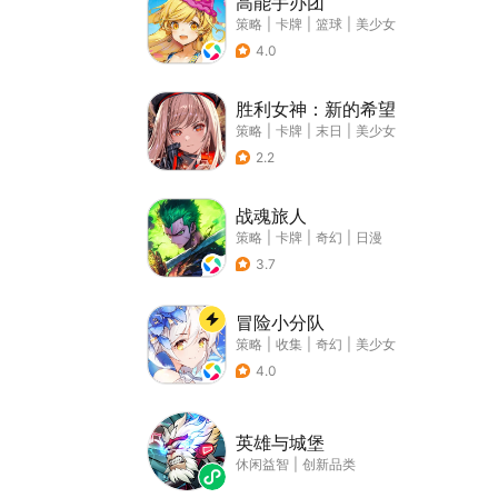
高能手办团
策略
|
卡牌
|
篮球
|
美少女
4.0
胜利女神：新的希望
策略
|
卡牌
|
末日
|
美少女
2.2
战魂旅人
策略
|
卡牌
|
奇幻
|
日漫
3.7
冒险小分队
策略
|
收集
|
奇幻
|
美少女
4.0
英雄与城堡
休闲益智
|
创新品类