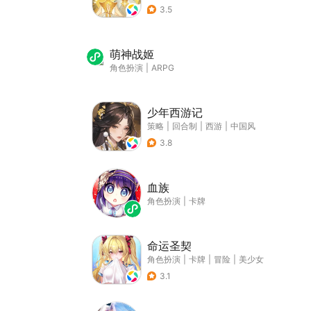
3.5
萌神战姬
角色扮演
|
ARPG
少年西游记
策略
|
回合制
|
西游
|
中国风
3.8
血族
角色扮演
|
卡牌
命运圣契
角色扮演
|
卡牌
|
冒险
|
美少女
3.1