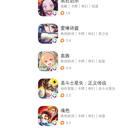
黑石启示
策略
|
卡牌
|
奇幻
|
动漫
1.8
爱琳诗篇
角色扮演
|
卡牌
|
奇幻
|
美少女
3.4
血族
角色扮演
|
卡牌
|
奇幻
|
血族
3.4
圣斗士星矢：正义传说
动作冒险
|
卡牌
|
奇幻
|
圣斗士星矢
3.5
魂色
角色扮演
|
卡牌
|
奇幻
|
动漫
3.2