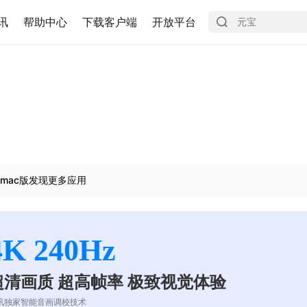
讯
帮助中心
下载客户端
开放平台
mac版发现更多应用
4K 240Hz
超清画质 超高帧率 极致视觉体验
讯独家智能音画调校技术