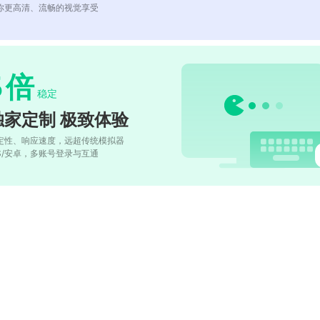
你更高清、流畅的视觉享受
5
倍
稳定
独家定制 极致体验
定性、响应速度，远超传统模拟器
OS/安卓，多账号登录与互通