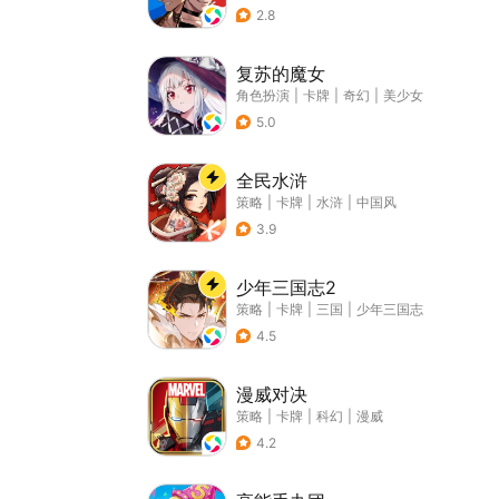
2.8
复苏的魔女
角色扮演
|
卡牌
|
奇幻
|
美少女
5.0
全民水浒
策略
|
卡牌
|
水浒
|
中国风
3.9
少年三国志2
策略
|
卡牌
|
三国
|
少年三国志
4.5
漫威对决
策略
|
卡牌
|
科幻
|
漫威
4.2