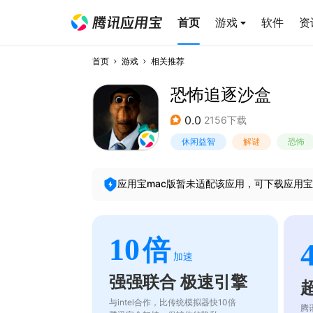
首页
游戏
软件
资
首页
游戏
相关推荐
恐怖追逐沙盒
0.0
2156下载
休闲益智
解谜
恐怖
应用宝mac版暂未适配该应用，可下载应用宝
10
倍
加速
强强联合 极速引擎
与intel合作，比传统模拟器快10倍
腾