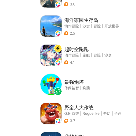
3.0
海洋家园生存岛
动作冒险
|
沙盒
|
冒险
|
开放世界
2.5
超时空跑跑
动作冒险
|
跑酷
|
冒险
|
沙盒
4.1
最强炮塔
休闲益智
|
烧脑
野蛮人大作战
休闲益智
|
Roguelike
|
奇幻
|
卡通
3.7