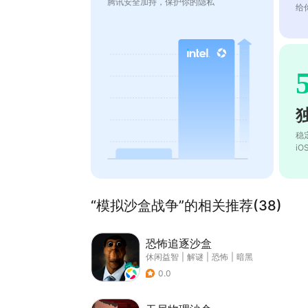
腾讯安全加持，保护你的隐私
给
稳
i
“模拟沙盒战争”的相关推荐(38)
恐怖追逐沙盒
休闲益智
|
解谜
|
恐怖
|
暗黑
0.0