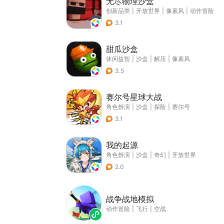
无尽物理沙盒
创新品类
|
开放世界
|
像素风
|
动作冒险
3.1
甜瓜沙盒
休闲益智
|
沙盒
|
解压
|
像素风
3.5
赛尔号星球大战
角色扮演
|
沙盒
|
探险
|
赛尔号
3.1
我的起源
角色扮演
|
沙盒
|
奇幻
|
开放世界
2.0
战争战地模拟
动作冒险
|
飞行
|
空战