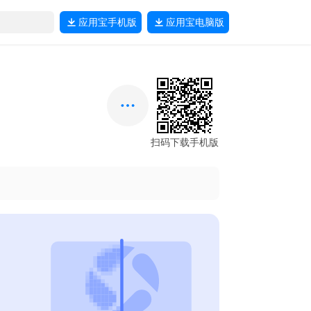
应用宝
手机版
应用宝
电脑版
扫码下载手机版