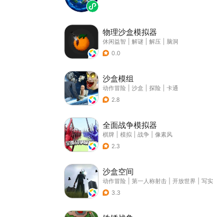
物理沙盒模拟器
休闲益智
|
解谜
|
解压
|
脑洞
0.0
沙盒模组
动作冒险
|
沙盒
|
探险
|
卡通
2.8
全面战争模拟器
棋牌
|
模拟
|
战争
|
像素风
2.3
沙盒空间
动作冒险
|
第一人称射击
|
开放世界
|
写实
3.3