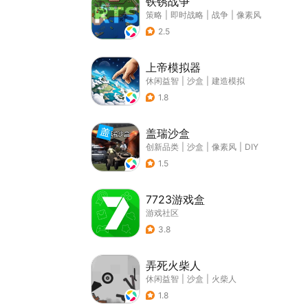
铁锈战争
策略
|
即时战略
|
战争
|
像素风
2.5
上帝模拟器
休闲益智
|
沙盒
|
建造模拟
1.8
盖瑞沙盒
创新品类
|
沙盒
|
像素风
|
DIY
1.5
7723游戏盒
游戏社区
3.8
弄死火柴人
休闲益智
|
沙盒
|
火柴人
1.8