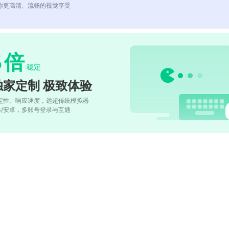
你更高清、流畅的视觉享受
5
倍
稳定
独家定制 极致体验
定性、响应速度，远超传统模拟器
OS/安卓，多账号登录与互通