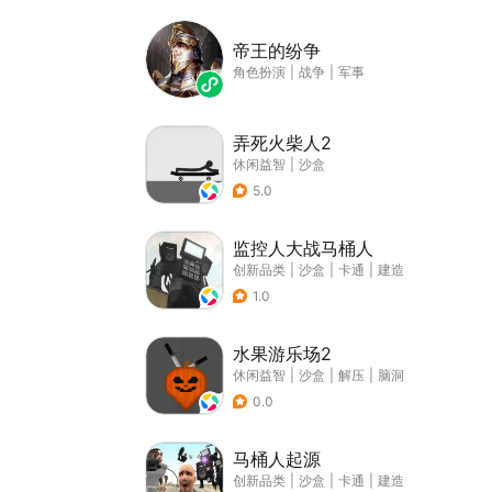
帝王的纷争
角色扮演
|
战争
|
军事
弄死火柴人2
休闲益智
|
沙盒
5.0
监控人大战马桶人
创新品类
|
沙盒
|
卡通
|
建造
1.0
水果游乐场2
休闲益智
|
沙盒
|
解压
|
脑洞
0.0
马桶人起源
创新品类
|
沙盒
|
卡通
|
建造